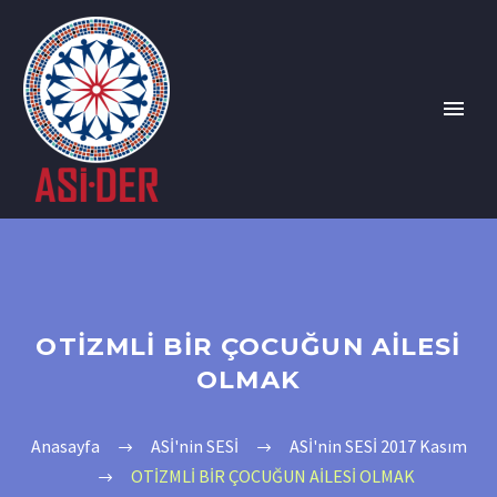
OTİZMLİ BİR ÇOCUĞUN AİLESİ
OLMAK
Anasayfa
ASİ'nin SESİ
ASİ'nin SESİ 2017 Kasım
OTİZMLİ BİR ÇOCUĞUN AİLESİ OLMAK