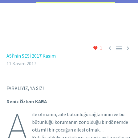



1
ASİ'nin SESİ 2017 Kasım
11 Kasım 2017
FARKLIYIZ, YA SİZ!
Deniz Özlem KARA
A
ile olmanın, aile bütünlüğü sağlamının ve bu
bütünlüğü korumanın zor olduğu bir dönemde
otizmli bir çocuğun ailesi olmak…
Kulağa oldukça ürkütücü, çaresiz ve tırmalayıcı