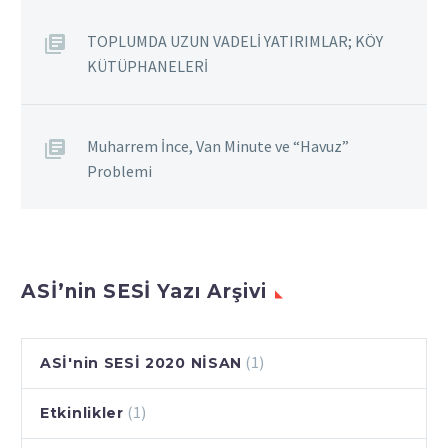
Yoktun Ben Üşürken adlı
şiir kitabıyla böylesi zor
TOPLUMDA UZUN VADELİ YATIRIMLAR; KÖY
bir…
KÜTÜPHANELERİ
Muharrem İnce, Van Minute ve “Havuz”
Problemi
ASİ’nin SESİ Yazı Arşivi
(1)
ASİ'nin SESİ 2020 NİSAN
(1)
Etkinlikler