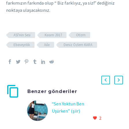
farkımızın farkında olup “ Biz farklıyız, ya siz!” dediğiniz
noktaya ulaşacaksınız.
ASİ'nin Sesi
Kasım 2017
Otizm
Ebeveynlik
Aile
Deniz Özlem KARA
Benzer gönderiler
“Sen Yoktun Ben
Üşürken” (şiir)
2
Hüzün, Yoksulluk, Sevgi,
Direnme Üzerine Bir