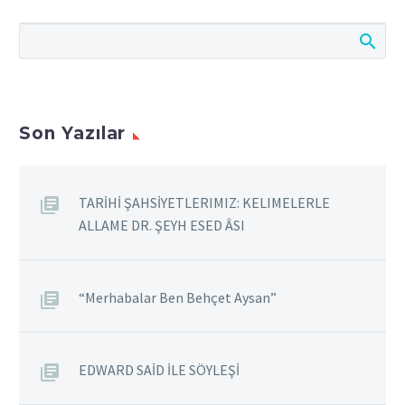
Demet Şiir… Nazlı Güzel
İnsan, doğup büyüdüğü
coğrafyadan her manada
beslenir. Sosyal, kültürel,
siyasal hatta iklimsel
şartlar karakteristik
Son Yazılar
özelliklerimize şekil verir.
Hele de toplumsal bir
duyarlılık taşıyorsanız
TARİHİ ŞAHSİYETLERIMIZ: KELIMELERLE
her gelişmeye açıktır
ALLAME DR. ŞEYH ESED ÂSI
duyargalarınız. Tanıklık
ettiğiniz toplumsal
meseleleri şiir yoluyla
“Merhabalar Ben Behçet Aysan”
dile getirmek zor bir
yolculuğa çıkmaya
benzer. Geçtiğimiz
EDWARD SAİD İLE SÖYLEŞİ
Haziran ayında Çıngı
Yayıncılıktan çıkan Sen