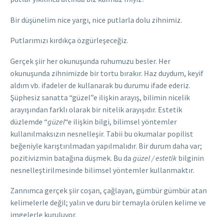
Bir düşünelim nice yargı, nice putlarla dolu zihnimiz.
Putlarımızı kırdıkça özgürleşeceğiz.
Gerçek şiir her okunuşunda ruhumuzu besler. Her
okunuşunda zihnimizde bir tortu bırakır. Haz duydum, keyif
aldım vb. ifadeler de kullanarak bu durumu ifade ederiz.
Şüphesiz sanatta “güzel”e ilişkin arayış, bilimin nicelik
arayışından farklı olarak bir nitelik arayışıdır. Estetik
düzlemde “
güzel
“e ilişkin bilgi, bilimsel yöntemler
kullanılmaksızın nesnelleşir. Tabii bu okumalar popilist
beğeniyle karıştırılmadan yapılmalıdır. Bir durum daha var;
pozitivizmin batağına düşmek. Bu da
güzel / estetik
bilginin
nesnelleştirilmesinde bilimsel yöntemler kullanmaktır.
Zannımca gerçek şiir coşan, çağlayan, gümbür gümbür atan
kelimelerle değil; yalın ve duru bir temayla örülen kelime ve
imgelerle kuruluyor.