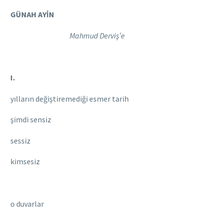
GÜNAH AYİN
Mahmud Derviş’e
I.
yılların değiştiremediği esmer tarih
şimdi sensiz
sessiz
kimsesiz
o duvarlar