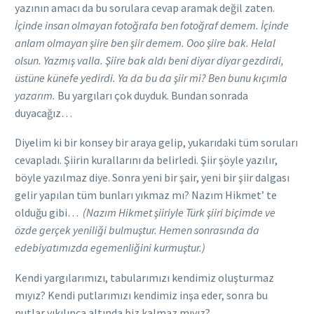
yazının amacı da bu sorulara cevap aramak değil zaten.
İçinde insan olmayan fotoğrafa ben fotoğraf demem. İçinde
anlam olmayan şiire ben şiir demem. Ooo şiire bak. Helal
olsun. Yazmış valla. Şiire bak aldı beni diyar diyar gezdirdi,
üstüne künefe yedirdi. Ya da bu da şiir mi? Ben bunu kıçımla
yazarım.
Bu yargıları çok duyduk. Bundan sonrada
duyacağız…
Diyelim ki bir konsey bir araya gelip, yukarıdaki tüm soruları
cevapladı. Şiirin kurallarını da belirledi. Şiir şöyle yazılır,
böyle yazılmaz diye. Sonra yeni bir şair, yeni bir şiir dalgası
gelir yapılan tüm bunları yıkmaz mı? Nazım Hikmet’ te
olduğu gibi…
(Nazım Hikmet şiiriyle Türk şiiri biçimde ve
özde gerçek yeniliği bulmuştur. Hemen sonrasında da
edebiyatımızda egemenliğini kurmuştur.)
Kendi yargılarımızı, tabularımızı kendimiz oluşturmaz
mıyız? Kendi putlarımızı kendimiz inşa eder, sonra bu
putlar yıkılınca altında biz kalmaz mıyız?