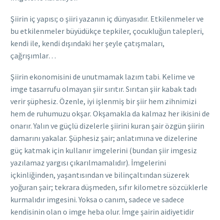
Şiirin iç yapısı; o şiiri yazanın iç dünyasıdır. Etkilenmeler ve
bu etkilenmeler büyüdükçe tepkiler, çocukluğun talepleri,
kendi ile, kendi dışındaki her şeyle çatışmaları,
çağrışımlar…
Şiirin ekonomisini de unutmamak lazım tabi. Kelime ve
imge tasarrufu olmayan şiir sırıtır. Sırıtan şiir kabak tadı
verir şüphesiz. Özenle, iyi işlenmiş bir şiir hem zihnimizi
hem de ruhumuzu okşar. Okşamakla da kalmaz her ikisini de
onarır. Yalın ve güçlü dizelerle şiirini kuran şair özgün şiirin
damarını yakalar. Şüphesiz şair; anlatımına ve dizelerine
güç katmak için kullanır imgelerini (bundan şiir imgesiz
yazılamaz yargısı çıkarılmamalıdır). İmgelerini
içkinliğinden, yaşantısından ve bilinçaltından süzerek
yoğuran şair; tekrara düşmeden, sıfır kilometre sözcüklerle
kurmalıdır imgesini. Yoksa o canım, sadece ve sadece
kendisinin olan o imge heba olur. İmge şairin aidiyetidir