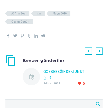
ASİ'nin Sesi
şiir
Mayıs 2010
Özcan Özgün
Benzer gönderiler
GÖZBEBEĞİNDEKİ UMUT
(şiir)
0
GÖZBEBEĞİNDEKİ UMUT
24 Haz 2011
Ey yurdum memleketim
Suya hasret toprağım
Kurumuş dilin
Örselenmiş yarının