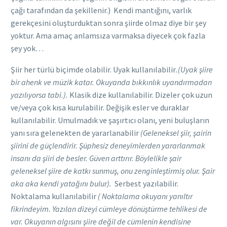
çağı tarafından da şekillenir.) Kendi mantığını, varlık
gerekçesini oluşturduktan sonra şiirde olmaz diye bir şey
yoktur. Ama amaç anlamsıza varmaksa diyecek çok fazla
şey yok…
Şiir her türlü biçimde olabilir. Uyak kullanılabilir
.(Uyak şiire
bir ahenk ve müzik katar. Okuyanda bıkkınlık uyandırmadan
yazılıyorsa tabi.).
Klasik dize kullanılabilir. Dizeler çok uzun
ve/veya çok kısa kurulabilir. Değişik esler ve duraklar
kullanılabilir. Umulmadık ve şaşırtıcı olanı, yeni buluşların
yanı sıra gelenekten de yararlanabilir
(Geleneksel şiir, şairin
şiirini de güçlendirir. Şüphesiz deneyimlerden yararlanmak
insanı da şiiri de besler. Güven arttırır. Böylelikle şair
geleneksel şiire de katkı sunmuş, onu zenginleştirmiş olur. Şair
aka aka kendi yatağını bulur).
Serbest yazılabilir.
Noktalama kullanılabilir
( Noktalama okuyanı yanıltır
fikrindeyim. Yazılan dizeyi cümleye dönüştürme tehlikesi de
var. Okuyanın algısını şiire değil de cümlenin kendisine