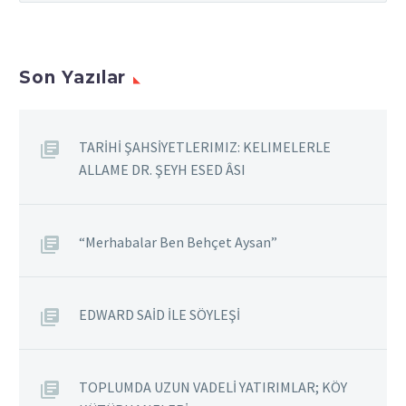
Yurdum memleketim
Nasırlaşmış elinKararmış
teninSolan
Son Yazılar
çiçeklerimBaşak
tanelerin Yurdum
memleketim Ey güneşin
TARİHİ ŞAHSİYETLERIMIZ: KELIMELERLE
umudundaIşık tutan
ALLAME DR. ŞEYH ESED ÂSI
yüreklerBir düşYaratın
kendinize Sevdalansın
turnalarSemah dönsün
“Merhabalar Ben Behçet Aysan”
gökyüzündeAydınlansın
denizin maviliğiGülüşü
güneşin Biz güneşin
EDWARD SAİD İLE SÖYLEŞİ
gözbebeklerindeyiz.
Zahiy Cedil Rıdvan
Bakımcı
TOPLUMDA UZUN VADELİ YATIRIMLAR; KÖY