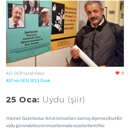
ASİ-DER tarafından
0
ASİ’nin SESİ 2013 Ocak
25 Oca:
Uydu (şiir)
Hikmet Güzelkokar Artık kimseGeri kalmış diyemezBizeBir
uydu göründüGözlerimizeSemada süzülürkenUfku