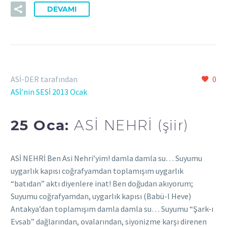
DEVAMI
ASİ-DER tarafından
0
ASİ’nin SESİ 2013 Ocak
25 Oca:
ASİ NEHRİ (şiir)
ASİ NEHRİ Ben Asi Nehri’yim! damla damla su… Suyumu
uygarlık kapısı coğrafyamdan toplamışım uygarlık
“batıdan” aktı diyenlere inat! Ben doğudan akıyorum;
Suyumu coğrafyamdan, uygarlık kapısı (Babü-l Heve)
Antakya’dan toplamışım damla damla su… Suyumu “Şark-ı
Evsab” dağlarından, ovalarından, siyonizme karşı direnen