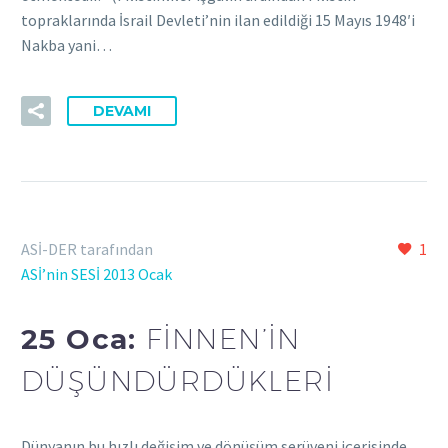
topraklarında İsrail Devleti’nin ilan edildiği 15 Mayıs 1948′i
Nakba yani…
DEVAMI
ASİ-DER tarafından
1
ASİ’nin SESİ 2013 Ocak
25 Oca:
FİNNEN’İN
DÜŞÜNDÜRDÜKLERİ
Dünyanın bu hızlı değişim ve dönüşüm serüveni içerisinde