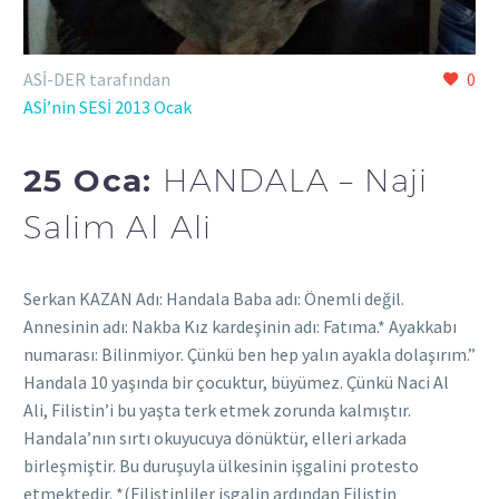
ASİ-DER tarafından
0
ASİ’nin SESİ 2013 Ocak
25 Oca:
HANDALA – Naji
Salim Al Ali
Serkan KAZAN Adı: Handala Baba adı: Önemli değil.
Annesinin adı: Nakba Kız kardeşinin adı: Fatıma.* Ayakkabı
numarası: Bilinmiyor. Çünkü ben hep yalın ayakla dolaşırım.”
Handala 10 yaşında bir çocuktur, büyümez. Çünkü Naci Al
Ali, Filistin’i bu yaşta terk etmek zorunda kalmıştır.
Handala’nın sırtı okuyucuya dönüktür, elleri arkada
birleşmiştir. Bu duruşuyla ülkesinin işgalini protesto
etmektedir. *(Filistinliler işgalin ardından Filistin