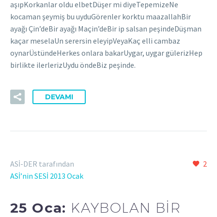
aşıpKorkanlar oldu elbetDüşer mi diyeTepemizeNe
kocaman şeymiş bu uyduGörenler korktu maazallahBir
ayağı Çin’deBir ayağı Maçin’deBir ip salsan peşindeDüşman
kaçar meselaUn serersin eleyipVeyaKaç elli cambaz
oynarÜstündeHerkes onlara bakarUygar, uygar gülerizHep
birlikte ilerlerizUydu öndeBiz peşinde.
DEVAMI
ASİ-DER tarafından
2
ASİ’nin SESİ 2013 Ocak
25 Oca:
KAYBOLAN BİR