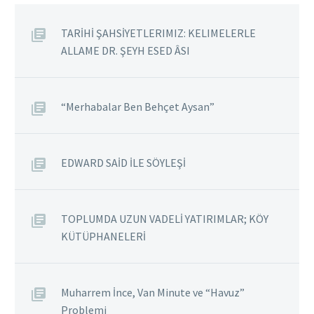
çocuktur, büyümez.
Çünkü Naci Al Ali,
TARİHİ ŞAHSİYETLERIMIZ: KELIMELERLE
Filistin’i bu yaşta terk
ALLAME DR. ŞEYH ESED ÂSI
etmek zorunda kalmıştır.
Handala’nın sırtı
okuyucuya dönüktür,
“Merhabalar Ben Behçet Aysan”
elleri arkada birleşmiştir.
Bu duruşuyla ülkesinin
işgalini protesto
EDWARD SAİD İLE SÖYLEŞİ
etmektedir. *(Filistinliler
işgalin ardından Filistin
topraklarında İsrail
Devleti’nin ilan edildiği 15
TOPLUMDA UZUN VADELİ YATIRIMLAR; KÖY
Mayıs 1948′i Nakba yani…
KÜTÜPHANELERİ
Muharrem İnce, Van Minute ve “Havuz”
Problemi