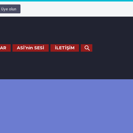
Üye olun
AR
ASİ’nin SESİ
İLETİŞİM