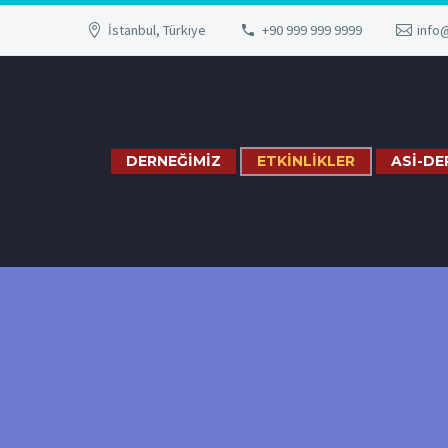
İstanbul, Türkiye
+90 999 999 9999
info
DERNEĞİMİZ
ETKİNLİKLER
ASİ-DE