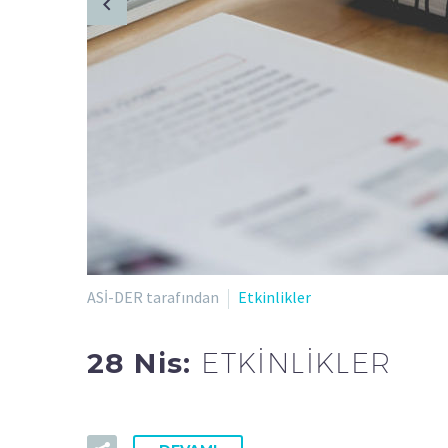
ASİ-DER tarafından
Etkinlikler
28 Nis:
ETKİNLİKLER