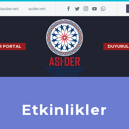
@asider.net
asider.net
R PORTAL
DUYURUL
Etkinlikler