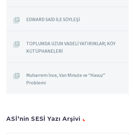
Titus’u ile, tüneli ile tam
bir cennete bakıyordu
EDWARD SAİD İLE SÖYLEŞİ
gözlerim ama
yaşadıklarıma bakılırsa,
cehennemdeyim…
Dağlarda yeşeren
TOPLUMDA UZUN VADELİ YATIRIMLAR; KÖY
bitkilerin…
KÜTÜPHANELERİ
Muharrem İnce, Van Minute ve “Havuz”
Problemi
ASİ’nin SESİ Yazı Arşivi