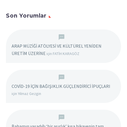
Son Yorumlar
ARAP MÜZİĞİ ATÖLYESİ VE KÜLTÜREL YENİDEN
ÜRETİM ÜZERİNE
için
FATİH KARAGÖZ
COVİD-19 İÇİN BAĞIŞIKLIK GÜÇLENDİRİCİ İPUÇLARI
için
Yılmaz Gezgin
Babamın yaşadığı ‘bir asırlık’ kısa hikayenin tam