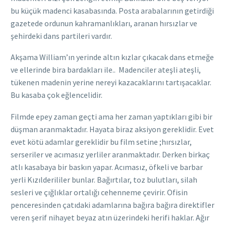
bu küçük madenci kasabasında. Posta arabalarının getirdiği
gazetede ordunun kahramanlıkları, aranan hırsızlar ve
şehirdeki dans partileri vardır.
Akşama William’ın yerinde altın kızlar çıkacak dans etmeğe
ve ellerinde bira bardakları ile.. Madenciler ateşli ateşli,
tükenen madenin yerine nereyi kazacaklarını tartışacaklar.
Bu kasaba çok eğlencelidir.
Filmde epey zaman geçti ama her zaman yaptıkları gibi bir
düşman aranmaktadır. Hayata biraz aksiyon gereklidir. Evet
evet kötü adamlar gereklidir bu film setine ;hırsızlar,
serseriler ve acımasız yerliler aranmaktadır. Derken birkaç
atlı kasabaya bir baskın yapar. Acımasız, öfkeli ve barbar
yerli Kızılderililer bunlar. Bağırtılar, toz bulutları, silah
sesleri ve çığlıklar ortalığı cehenneme çevirir. Ofisin
penceresinden çatıdaki adamlarına bağıra bağıra direktifler
veren şerif nihayet beyaz atın üzerindeki herifi haklar. Ağır