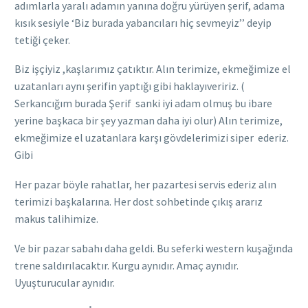
adımlarla yaralı adamın yanına doğru yürüyen şerif, adama
kısık sesiyle ‘Biz burada yabancıları hiç sevmeyiz’’ deyip
tetiği çeker.
Biz işçiyiz ,kaşlarımız çatıktır. Alın terimize, ekmeğimize el
uzatanları aynı şerifin yaptığı gibi haklayıveririz. (
Serkancığım burada Şerif sanki iyi adam olmuş bu ibare
yerine başkaca bir şey yazman daha iyi olur) Alın terimize,
ekmeğimize el uzatanlara karşı gövdelerimizi siper ederiz.
Gibi
Her pazar böyle rahatlar, her pazartesi servis ederiz alın
terimizi başkalarına. Her dost sohbetinde çıkış ararız
makus talihimize.
Ve bir pazar sabahı daha geldi. Bu seferki western kuşağında
trene saldırılacaktır. Kurgu aynıdır. Amaç aynıdır.
Uyuşturucular aynıdır.