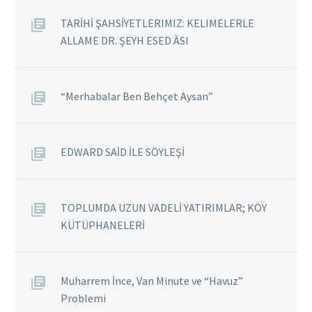
tinin/incirin. Tini ise şifa
TARİHİ ŞAHSİYETLERIMIZ: KELIMELERLE
niyetine imal edilir ve
ALLAME DR. ŞEYH ESED ÂSI
derman niyetine içilir.
Reçetesi gibi bir hekimin,
dozunu bilmek lazımdır
“Merhabalar Ben Behçet Aysan”
ama. Demiş ya atalarımız
hani, azı karar çoğu zarar
diye, o mesele yani.
EDWARD SAİD İLE SÖYLEŞİ
Dedelerimiz, zamanında
tarla…
TOPLUMDA UZUN VADELİ YATIRIMLAR; KÖY
KÜTÜPHANELERİ
Muharrem İnce, Van Minute ve “Havuz”
Problemi