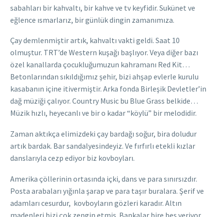
sabahları bir kahvaltı, bir kahve ve tv keyfidir. Sukünet ve
eğlence ısmarlarız, bir günlük dingin zamanımıza.
Çay demlenmiştir artık, kahvaltı vakti geldi. Saat 10
olmuştur. TRT’de Western kuşağı başlıyor. Veya diğer bazı
özel kanallarda çocukluğumuzun kahramanı Red Kit…
Betonlarından sıkıldığımız şehir, bizi ahşap evlerle kurulu
kasabanın içine itivermiştir. Arka fonda Birleşik Devletler’in
dağ müziği çalıyor. Country Music bu Blue Grass belkide…
Müzik hızlı, heyecanlı ve bir o kadar “köylü” bir melodidir.
Zaman aktıkça elimizdeki çay bardağı soğur, bira doludur
artık bardak. Bar sandalyesindeyiz. Ve fırfırlı etekli kızlar
danslarıyla cezp ediyor biz kovboyları.
Amerika çöllerinin ortasında içki, dans ve para sınırsızdır.
Posta arabaları yığınla şarap ve para taşır buralara. Şerif ve
adamları cesurdur, kovboyların gözleri karadır. Altın
madenleri bizi çok zengin etmiş. Bankalar bire beş veriyor