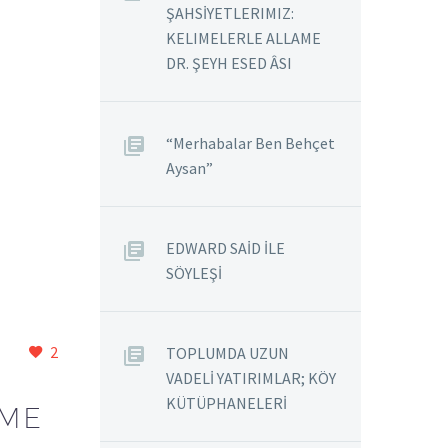
ŞAHSİYETLERIMIZ:
KELIMELERLE ALLAME
DR. ŞEYH ESED ÂSI
“Merhabalar Ben Behçet
Aysan”
EDWARD SAİD İLE
SÖYLEŞİ
2
TOPLUMDA UZUN
VADELİ YATIRIMLAR; KÖY
KÜTÜPHANELERİ
AME