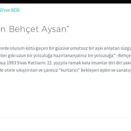
Sİ'nin SESİ
n Behçet Aysan”
şehirde olurum kötü geçen bir güzüve umutsuz bir aşkı anlatan rüzg
ler gibi uzun bir yolculuğa hazırlananyalnız bir yolculuğa.” -Behç
 1993 Sivas Katliamı. 21. yüzyıla ramak kala insanlar diri diri yakı
e otele sıkıştırılan ve çaresiz “kurtarıcı” bekleyen aydın ve sanatç