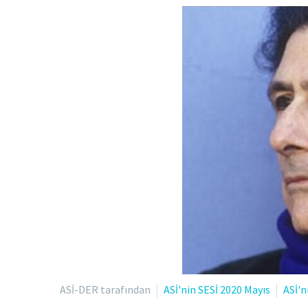
ASİ-DER tarafından
ASİ'nin SESİ 2020 Mayıs
ASİ'n