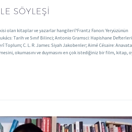
LE SÖYLEŞİ
isi olan kitaplar ve yazarlar hangileri?Frantz Fanon: Yeryüzünün
Lukács: Tarih ve Sınıf Bilinci; Antonio Gramsci: Hapishane Defterler
erî Toplum; C. L. R. James: Siyah Jakobenler; Aimé Césaire: Anava
esini, okumasını ve duymasını en çok istediğiniz bir film, kitap, o