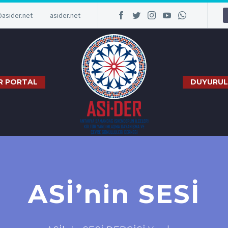
@asider.net
asider.net
R PORTAL
DUYURUL
ASİ’nin SESİ