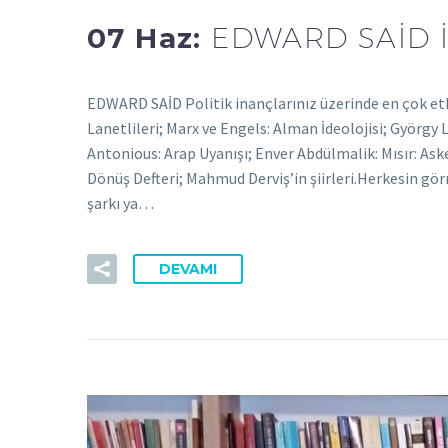
07 Haz:
EDWARD SAİD İ
EDWARD SAİD Politik inançlarınız üzerinde en çok etk
Lanetlileri; Marx ve Engels: Alman İdeolojisi; György 
Antonious: Arap Uyanışı; Enver Abdülmalik: Mısır: Ask
Dönüş Defteri; Mahmud Derviş’in şiirleri.Herkesin görm
şarkı ya…
DEVAMI