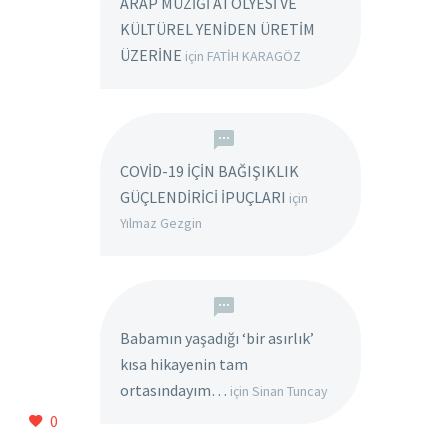
ARAP MÜZİĞİ ATÖLYESİ VE
KÜLTÜREL YENİDEN ÜRETİM
ÜZERİNE
için
FATİH KARAGÖZ
COVİD-19 İÇİN BAĞIŞIKLIK
GÜÇLENDİRİCİ İPUÇLARI
için
Yılmaz Gezgin
Babamın yaşadığı ‘bir asırlık’
kısa hikayenin tam
ortasındayım…
için
Sinan Tuncay
0