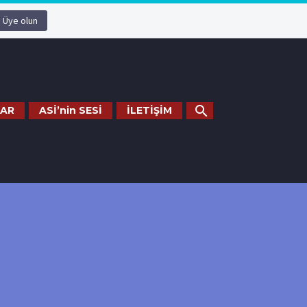
Üye olun
AR
ASİ’nin SESİ
İLETİŞİM