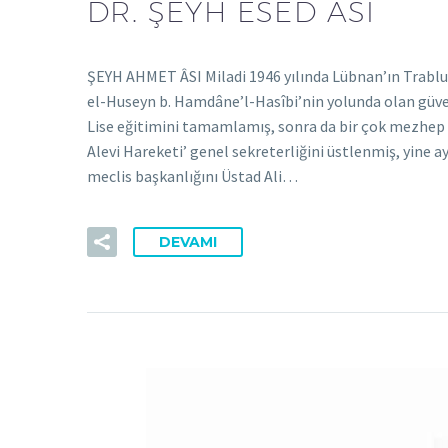
DR. ŞEYH ESED ÂSI
ŞEYH AHMET ÂSI Miladi 1946 yılında Lübnan’ın Trablus
el-Huseyn b. Hamdâne’l-Hasîbi’nin yolunda olan güven
Lise eğitimini tamamlamış, sonra da bir çok mezhep ve
Alevi Hareketi’ genel sekreterliğini üstlenmiş, yine
meclis başkanlığını Üstad Ali…
DEVAMI