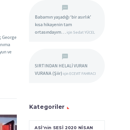
Babamın yaşadığı ‘bir asırlık’
kısa hikayenin tam
ortasındayım…
için
Sedat YÜCEL
i; George
tanıma
yun ve
SIRTINDAN HELALİ VURAN
VURANA (Şiir)
için
ECEVIT FAHRACI
Kategoriler
ASİ'nin SESİ 2020 NİSAN