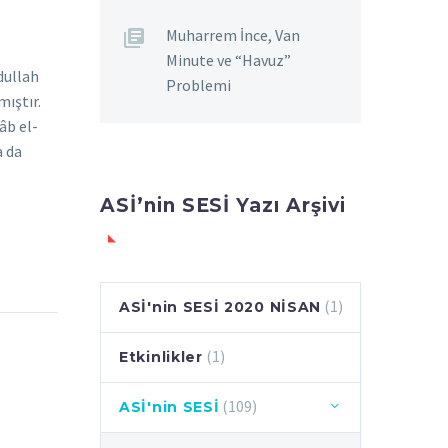
Muharrem İnce, Van
Minute ve “Havuz”
dullah
Problemi
ıştır.
âb el-
a da
ASİ’nin SESİ Yazı Arşivi
(1)
ASİ'nin SESİ 2020 NİSAN
(1)
Etkinlikler
(109)
ASİ'nin SESİ