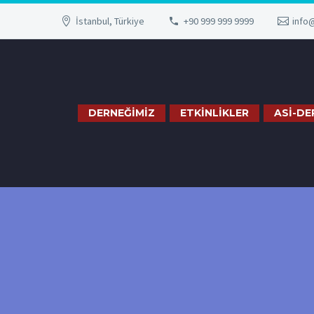
İstanbul, Türkiye
+90 999 999 9999
info
DERNEĞİMİZ
ETKİNLİKLER
ASİ-DE