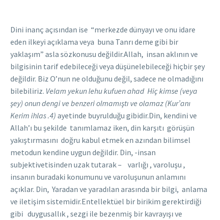
Dini inanç açısından ise “merkezde dünyayı ve onu idare
eden ilkeyi açıklama veya buna Tanrı deme gibi bir
yaklaşım” asla sözkonusu değildir.Allah, insan aklının ve
bilgisinin tarif edebileceği veya düşünelebileceği hiçbir şey
değildir. Biz O’nun ne olduğunu değil, sadece ne olmadığını
bilebiliriz.
Velam yekun lehu kufuen ahad Hiç kimse (veya
şey) onun dengi ve benzeri olmamıştı ve olamaz (Kur’anı
Kerim ihlas .4)
ayetinde buyrulduğu gibidir.Din, kendini ve
Allah’ı bu şekilde tanımlamaz iken, din karşıtı görüşün
yakıştırmasını doğru kabul etmek en azından bilimsel
metodun kendine uygun değildir. Din, -insan
subjektivetisinden uzak tutarak – varlığı , varoluşu ,
insanın buradaki konumunu ve varoluşunun anlamını
açıklar. Din, Yaradan ve yaradılan arasında bir bilgi, anlama
ve iletişim sistemidir.Entellektüel bir birikim gerektirdiği
gibi duygusallık , sezgi ile bezenmiş bir kavrayışı ve