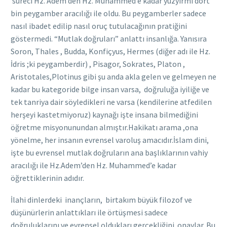
süreci Hz. Adem’den Hz. Muhammed’e kadar yüzyirmi dört
bin peygamber aracılığı ile oldu. Bu peygamberler sadece
nasıl ibadet edilip nasıl oruç tutulacağının pratiğini
göstermedi. “Mutlak doğruları” anlattı insanlığa. Yanısıra
Soron, Thales , Budda, Konfiçyus, Hermes (diğer adı ile Hz.
İdris ;ki peygamberdir) , Pisagor, Sokrates, Platon ,
Aristotales,Plotinus gibi şu anda akla gelen ve gelmeyen ne
kadar bu kategoride bilge insan varsa, doğruluğa iyiliğe ve
tek tanriya dair söyledikleri ne varsa (kendilerine atfedilen
herşeyi kastetmiyoruz) kaynağı işte insana bilmediğini
öğretme misyonunundan almıştır.Hakikatı arama ,ona
yönelme, her insanın evrensel varoluş amacıdır.İslam dini,
işte bu evrensel mutlak doğruların ana başlıklarının vahiy
aracılığı ile Hz.Adem’den Hz. Muhammed’e kadar
öğrettiklerinin adıdır.
İlahi dinlerdeki inançların, birtakım büyük filozof ve
düşünürlerin anlattıkları ile örtüşmesi sadece
doğruluklarını ve evrensel oldukları gerçekliğini onaylar. Bu