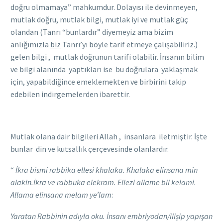
doğru olmamaya” mahkumdur. Dolayısı ile devinmeyen,
mutlak doğru, mutlak bilgi, mutlak iyi ve mutlak güç
olandan (Tanrı “bunlardır” diyemeyiz ama bizim
anlığımızla
biz
Tanrı’yı böyle tarif etmeye çalışabiliriz.)
gelen bilgi , mutlak doğrunun tarifi olabilir. İnsanın bilim
ve bilgi alanında yaptıkları ise bu doğrulara yaklaşmak
için, yapabildiğince emeklemekten ve birbirini takip
edebilen indirgemelerden ibarettir.
Mutlak olana dair bilgileri Allah , insanlara iletmiştir. İşte
bunlar din ve kutsallık çerçevesinde olanlardır.
“
İkra bismi rabbika ellesi khalaka. Khalaka elinsana min
alakin.İkra ve rabbuka elekram. Ellezi allame bil kelami.
Allama elinsana melam ye’lam
:
Yaratan Rabbinin adıyla oku. İnsanı embriyodan/ilişip yapışan