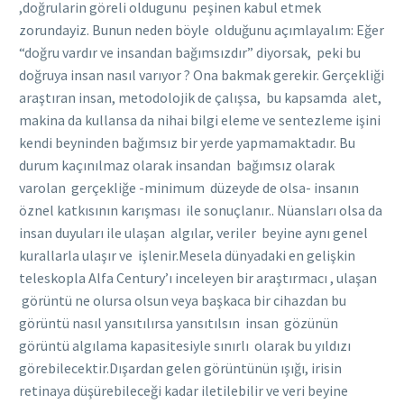
,doğrularin göreli oldugunu peşinen kabul etmek
zorundayiz. Bunun neden böyle olduğunu açımlayalım: Eğer
“doğru vardır ve insandan bağımsızdır” diyorsak, peki bu
doğruya insan nasıl varıyor ? Ona bakmak gerekir. Gerçekliği
araştıran insan, metodolojik de çalışsa, bu kapsamda alet,
makina da kullansa da nihai bilgi eleme ve sentezleme işini
kendi beyninden bağımsız bir yerde yapmamaktadır. Bu
durum kaçınılmaz olarak insandan bağımsız olarak
varolan gerçekliğe -minimum düzeyde de olsa- insanın
öznel katkısının karışması ile sonuçlanır.. Nüansları olsa da
insan duyuları ile ulaşan algılar, veriler beyine aynı genel
kurallarla ulaşır ve işlenir.Mesela dünyadaki en gelişkin
teleskopla Alfa Century’ı inceleyen bir araştırmacı , ulaşan
görüntü ne olursa olsun veya başkaca bir cihazdan bu
görüntü nasıl yansıtılırsa yansıtılsın insan gözünün
görüntü algılama kapasitesiyle sınırlı olarak bu yıldızı
görebilecektir.Dışardan gelen görüntünün ışığı, irisin
retinaya düşürebileceği kadar iletilebilir ve veri beyine