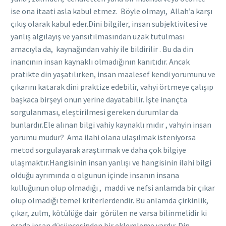
ise ona itaati asla kabul etmez. Böyle olmayı, Allah’a karşı
çıkış olarak kabul eder.Dini bilgiler, insan subjektivitesi ve
yanlış algılayış ve yansıtılmasından uzak tutulması
amacıyla da, kaynağından vahiy ile bildirilir . Bu da din
inancının insan kaynaklı olmadığının kanıtıdır. Ancak
pratikte din yaşatılırken, insan maalesef kendi yorumunu ve
çıkarını katarak dini praktize edebilir, vahyi örtmeye çalışıp
başkaca birşeyi onun yerine dayatabilir. İşte inançta
sorgulanması, eleştirilmesi gereken durumlar da
bunlardır.Ele alınan bilgi vahiy kaynaklı mıdır , vahyin insan
yorumu mudur? Ama ilahi olana ulaşılmak isteniyorsa
metod sorgulayarak araştırmak ve daha çok bilgiye
ulaşmaktır.Hangisinin insan yanlışı ve hangisinin ilahi bilgi
olduğu ayrımında o olgunun içinde insanın insana
kulluğunun olup olmadığı , maddi ve nefsi anlamda bir çıkar
olup olmadığı temel kriterlerdendir. Bu anlamda çirkinlik,
çıkar, zulm, kötülüğe dair görülen ne varsa bilinmelidir ki
orada insan düşüncesinden bir eklemleme vardır. Din,