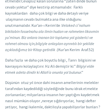
etmelidir.Cevapsız kalan sorularına “zaten dinde bunun
cevabı yoktur” diye kestirip atmamalıdır. Farklı
kaynaklardan daha çok bilgi ve daha detaylı veriye
ulaşmanın cevabı bulmakta ana ilke olduğunu
unutmamalıdır. Kur’an-ı Kerim’de :
Velaked ci’nahum
bikitabin fasselnahu ala ilmin hudan ve rahmeten likavmin
yu’minun. Biz onlara inanan bir topluma yol gösterici ve
rahmet olması için,bilgiyle anlaşılan ayrınıtılı bir şekilde
açıkladığımız bir Kitap getirdik
.(Kur’an Kerim Araf.52)
Daha fazla ve daha çok boyutlu bilgi , Tanrı bilgisini ve
kavrayışını kolaylaştırır. Hz Ali demiştir ki:”
Bilgiyi elde
etmek adeta dindir ki Allah’a onunla yol bulunur
.”
Düşünün otuz yıl önce dahi insanın amellerinin melekler
tarafından kaydedildiği söylediğinde bunu idrak etmekte
zorlananlar; milyarlarca insanın her yaptığını kaydetmek
nasıl mümkün oluyor ,nereye sığdırıyorlar, hangi defter
yetiyor, hangi kalemle, daktiloyla yapabiliyorlar bunları ?