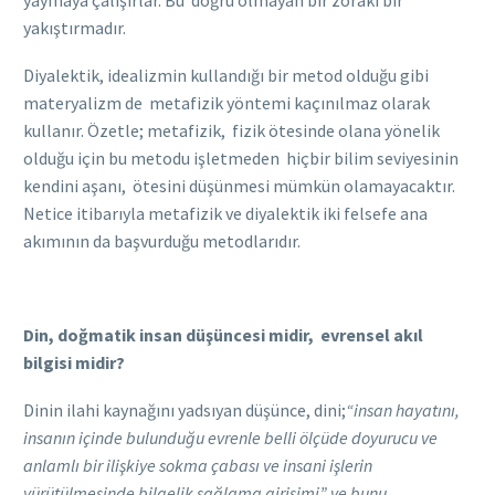
yaymaya çalışırlar. Bu doğru olmayan bir zoraki bir
yakıştırmadır.
Diyalektik, idealizmin kullandığı bir metod olduğu gibi
materyalizm de metafizik yöntemi kaçınılmaz olarak
kullanır. Özetle; metafizik, fizik ötesinde olana yönelik
olduğu için bu metodu işletmeden hiçbir bilim seviyesinin
kendini aşanı, ötesini düşünmesi mümkün olamayacaktır.
Netice itibarıyla metafizik ve diyalektik iki felsefe ana
akımının da başvurduğu metodlarıdır.
Din, doğmatik insan düşüncesi midir, evrensel akıl
bilgisi midir?
Dinin ilahi kaynağını yadsıyan düşünce, dini;
“insan hayatını,
insanın içinde bulunduğu evrenle belli ölçüde doyurucu ve
anlamlı bir ilişkiye sokma çabası ve insani işlerin
yürütülmesinde bilgelik sağlama girişimi”
ve bunu