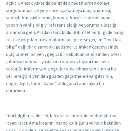
açıktır. Ancak yukarıda belirtilen nedenlerden dolayı
sorgulanması ve yeterince açıklamaya ulaşılmaması,
yanlışlanmasıyla sonuçlanmaz. Ancak ve ancak bunu
yapanın yanlış bilgiyi referans aldığı ve yoruma ulaştığı
anlamına gelir. Aradaki fark budur.Bilimsel bir bilgi de hangi
test ve yargılama aşamalarından geçerse geçsin “mutlak
bilgi” değildir o zamanki gelişme ve imkan çerçevesinde
ulaşılabilen bir veri , geçici bir kabuldur.Kendisinden ötesi
,olumsuzlanması ya da onu olumsuzlayanı mutlaka
vardır.Bilimlerin yeni doğrular elde edince yanıtlarını bu
verilere göre yeniden gözden geçirmeleri vargılarının,
doğru değil , birer “kabul” olduğunu tanıtlayan bir
durumdur.
Dini bilgiler sadece Allah’a ve resullerinin bildirdiklerine
itaati ister. Ama insanın insana kulluğunu ve hele batıldan
yana , zulmden, cehaletten yana bir insansa veya otorite