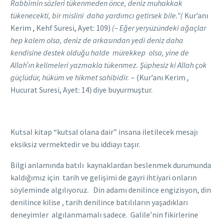
Rabbimin sözleri tükenmeden önce, deniz muhakkak
tükenecekti, bir mislini daha yardımcı getirsek bile.”(
Kur’anı
Kerim , Kehf Suresi, Ayet: 109)
(
– Eğer yeryüzündeki ağaçlar
hep kalem olsa, deniz de arkasından yedi deniz daha
kendisine
destek olduğu halde mürekkep olsa, yine de
Allah’ın kelimeleri yazmakla tükenmez. Şüphesiz ki Allah çok
güçlüdür, hüküm ve hikmet sahibidi
r.
– (Kur’anı Kerim ,
Hucurat Suresi, Ayet: 14) diye buyurmuştur.
Kutsal kitap “kutsal olana dair” insana iletilecek mesajı
eksiksiz vermektedir ve bu iddiayı taşır.
Bilgi anlamında batılı kaynaklardan beslenmek durumunda
kaldığımız için tarih ve gelişimi de gayri ihtiyari onların
söyleminde algılıyoruz. Din adamı denilince engizisyon, din
denilince kilise , tarih denilince batılıların yaşadıkları
deneyimler algılanmamalı sadece. Galile’nin fikirlerine