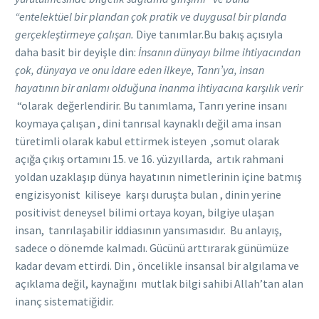
“entelektüel bir plandan çok pratik ve duygusal bir planda
gerçekleştirmeye çalışan.
Diye tanımlar.Bu bakış açısıyla
daha basit bir deyişle din:
İnsanın dünyayı bilme ihtiyacından
çok, dünyaya ve onu idare eden ilkeye, Tanrı’ya, insan
hayatının bir anlamı olduğuna inanma ihtiyacına karşılık verir
“olarak değerlendirir. Bu tanımlama, Tanrı yerine insanı
koymaya çalışan , dini tanrısal kaynaklı değil ama insan
türetimli olarak kabul ettirmek isteyen ,somut olarak
açığa çıkış ortamını 15. ve 16. yüzyıllarda, artık rahmani
yoldan uzaklaşıp dünya hayatının nimetlerinin içine batmış
engizisyonist kiliseye karşı duruşta bulan , dinin yerine
positivist deneysel bilimi ortaya koyan, bilgiye ulaşan
insan, tanrılaşabilir iddiasının yansımasıdır. Bu anlayış,
sadece o dönemde kalmadı. Gücünü arttırarak günümüze
kadar devam ettirdi. Din , öncelikle insansal bir algılama ve
açıklama değil, kaynağını mutlak bilgi sahibi Allah’tan alan
inanç sistematiğidir.