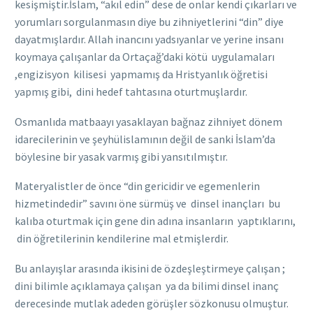
kesişmiştir.İslam, “akıl edin” dese de onlar kendi çıkarları ve
yorumları sorgulanmasın diye bu zihniyetlerini “din” diye
dayatmışlardır. Allah inancını yadsıyanlar ve yerine insanı
koymaya çalışanlar da Ortaçağ’daki kötü uygulamaları
,engizisyon kilisesi yapmamış da Hristyanlık öğretisi
yapmış gibi, dini hedef tahtasına oturtmuşlardır.
Osmanlıda matbaayı yasaklayan bağnaz zihniyet dönem
idarecilerinin ve şeyhülislamının değil de sanki İslam’da
böylesine bir yasak varmış gibi yansıtılmıştır.
Materyalistler de önce “din gericidir ve egemenlerin
hizmetindedir” savını öne sürmüş ve dinsel inançları bu
kalıba oturtmak için gene din adına insanların yaptıklarını,
din öğretilerinin kendilerine mal etmişlerdir.
Bu anlayışlar arasında ikisini de özdeşleştirmeye çalışan ;
dini bilimle açıklamaya çalışan ya da bilimi dinsel inanç
derecesinde mutlak adeden görüşler sözkonusu olmuştur.