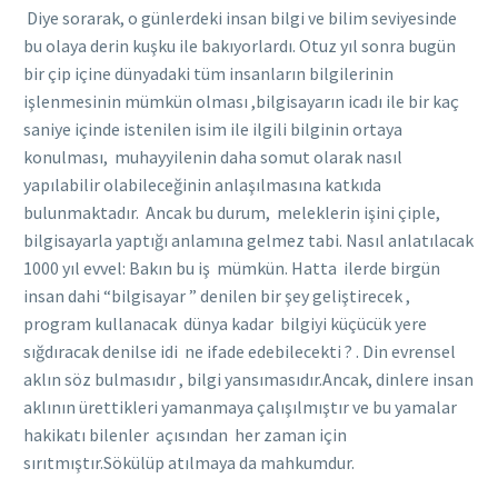
Diye sorarak, o günlerdeki insan bilgi ve bilim seviyesinde
bu olaya derin kuşku ile bakıyorlardı. Otuz yıl sonra bugün
bir çip içine dünyadaki tüm insanların bilgilerinin
işlenmesinin mümkün olması ,bilgisayarın icadı ile bir kaç
saniye içinde istenilen isim ile ilgili bilginin ortaya
konulması, muhayyilenin daha somut olarak nasıl
yapılabilir olabileceğinin anlaşılmasına katkıda
bulunmaktadır. Ancak bu durum, meleklerin işini çiple,
bilgisayarla yaptığı anlamına gelmez tabi. Nasıl anlatılacak
1000 yıl evvel: Bakın bu iş mümkün. Hatta ilerde birgün
insan dahi “bilgisayar ” denilen bir şey geliştirecek ,
program kullanacak dünya kadar bilgiyi küçücük yere
sığdıracak denilse idi ne ifade edebilecekti ? . Din evrensel
aklın söz bulmasıdır , bilgi yansımasıdır.Ancak, dinlere insan
aklının ürettikleri yamanmaya çalışılmıştır ve bu yamalar
hakikatı bilenler açısından her zaman için
sırıtmıştır.Sökülüp atılmaya da mahkumdur.