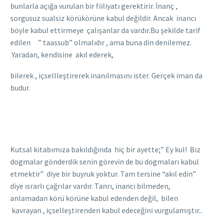
bunlarla açığa vurulan bir fiiliyatı gerektirir. İnanç ,
sorgusuz sualsiz körükörüne kabul değildir. Ancak inancı
böyle kabul ettirmeye çalışanlar da vardır.Bu şekilde tarif
edilen ” taassub” olmalıdır , ama buna din denilemez.
Yaradan, kendisine akıl ederek,
bilerek , içsellleştirerek inanılmasını ister. Gerçek iman da
budur.
Kutsal kitabımıza bakıldığında hiç bir ayette;” Ey kul! Biz
dogmalar gönderdik senin görevin de bu dogmaları kabul
etmektir” diye bir buyruk yoktur. Tam tersine “akıl edin”
diye ısrarlı çağrılar vardır. Tanrı, inancı bilmeden,
anlamadan körü körüne kabul edenden değil, bilen
kavrayan , içselleştirenden kabul edeceğini vurgulamıştır..