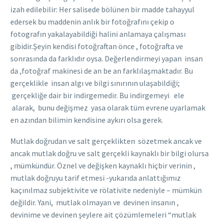
izah edilebilir: Her salisede bölünen bir madde tahayyul
edersek bu maddenin anlık bir fotoğrafını çekip o
fotografın yakalayabildiği halini anlamaya çalışması
gibidir.Şeyin kendisi fotoğraftan önce , fotoğrafta ve
sonrasında da farklıdır oysa. Değerlendirmeyi yapan insan
da ,fotoğraf makinesi de an be an farklılaşmaktadır. Bu
gerçeklikle insan algı ve bilgi sınırının ulaşabildiği;
gerçekliğe dair bir indirgemedir. Bu indirgemeyi ele
alarak, bunu değişmez yasa olarak tüm evrene uyarlamak
en azından bilimin kendisine aykırı olsa gerek.
Mutlak doğrudan ve salt gerçeklikten sözetmek ancak ve
ancak mutlak doğru ve salt gerçekli kaynaklı bir bilgi olursa
, mümkündür. Öznel ve değişken kaynaklı hiçbir verinin ,
mutlak doğruyu tarif etmesi -yukarıda anlattığımız
kaçınılmaz subjektivite ve rölativite nedeniyle – mümkün
değildir. Yani, mutlak olmayan ve devinen insanın ,
devinime ve devinen şeylere ait çözümlemeleri “mutlak