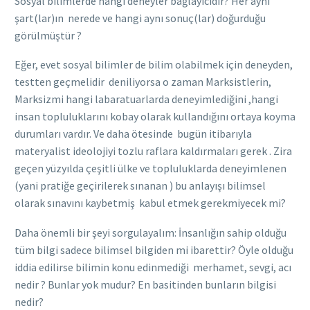
Sosyal bilimlerde hangi deneyler bağlayıcıdır? Her aynı
şart(lar)ın nerede ve hangi aynı sonuç(lar) doğurduğu
görülmüştür ?
Eğer, evet sosyal bilimler de bilim olabilmek için deneyden,
testten geçmelidir deniliyorsa o zaman Marksistlerin,
Marksizmi hangi labaratuarlarda deneyimlediğini ,hangi
insan topluluklarını kobay olarak kullandığını ortaya koyma
durumları vardır. Ve daha ötesinde bugün itibarıyla
materyalist ideolojiyi tozlu raflara kaldırmaları gerek . Zira
geçen yüzyılda çeşitli ülke ve topluluklarda deneyimlenen
(yani pratiğe geçirilerek sınanan ) bu anlayışı bilimsel
olarak sınavını kaybetmiş kabul etmek gerekmiyecek mi?
Daha önemli bir şeyi sorgulayalım: İnsanlığın sahip olduğu
tüm bilgi sadece bilimsel bilgiden mi ibarettir? Öyle olduğu
iddia edilirse bilimin konu edinmediği merhamet, sevgi, acı
nedir ? Bunlar yok mudur? En basitinden bunların bilgisi
nedir?