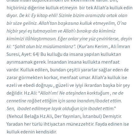
hiçbiriniz diğerine kulluk etmeyin bir tek Allah’a kulluk edin
diyor
.
De ki: Ey kitap ehli! Sizinle bizim aramızda ortak olan
bir söze geliniz. Allah’tan başkasına kulluk etmeyelim, O’na
hiçbir şeyi eş tutmayalım ve Allah’ı bırakıp da kimimiz
kimimizi ilâhlaştırmasın. Eğer onlar yine yüz çevirirlerse, deyin
ki: “Şahit olun biz müslümanlarız”.
(Kur’anı Kerim , Ali İmran
Suresi, Ayet: 64
)
Bu kulluğu da insana yapılan kulluktan
ayrımsamak gerek. İnsandan insana kullukta menfaat
vardır. Kulluk edilen, bundan çeşitli yararlar sağlar eden de
zarar görmekten korkar, menfaat umar. Allah’a kulluk ise
ezeli ve ebedi doğruyu , güzeli ve iyiyi ikrardan başka bir şey
değildir. Hz.Ali: “
Allah’ım! Ne ateşinden korktuğum , ne de
cennetine rağbet ettiğim için sana inandım/ibadet ettim.
Sen, ibadet edilmeye layık olduğun için ibadet ettim
.”
(Nehcul Belağa Hz.Ali, Der Yayınları, İstanbul) Demiştir.
Yaradan her türlü ihtiyactan münezzehtir. Fayda edinen ise
kulluk edenin kendisidir.