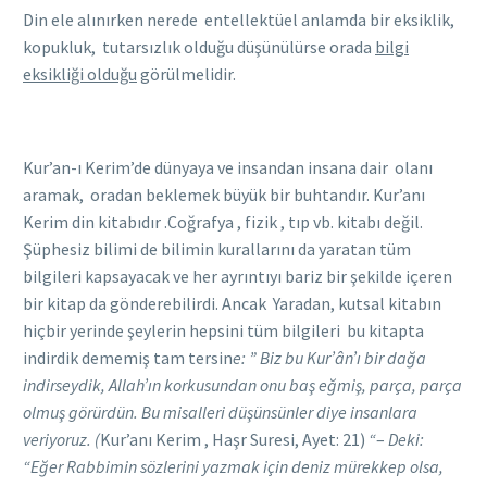
Din ele alınırken nerede entellektüel anlamda bir eksiklik,
kopukluk, tutarsızlık olduğu düşünülürse orada
bilgi
eksikliği olduğu
görülmelidir.
Kur’an-ı Kerim’de dünyaya ve insandan insana dair olanı
aramak, oradan beklemek büyük bir buhtandır. Kur’anı
Kerim din kitabıdır .Coğrafya , fizik , tıp vb. kitabı değil.
Şüphesiz bilimi de bilimin kurallarını da yaratan tüm
bilgileri kapsayacak ve her ayrıntıyı bariz bir şekilde içeren
bir kitap da gönderebilirdi. Ancak Yaradan, kutsal kitabın
hiçbir yerinde şeylerin hepsini tüm bilgileri bu kitapta
indirdik dememiş tam tersin
e: ”
Biz bu Kur’ân’ı bir dağa
indirseydik, Allah’ın korkusundan onu baş eğmiş, parça, parça
olmuş görürdün. Bu misalleri düşünsünler diye insanlara
veriyoruz.
(
Kur’anı Kerim , Haşr Suresi, Ayet: 21)
“
–
Deki:
“Eğer Rabbimin sözlerini yazmak için deniz mürekkep olsa,