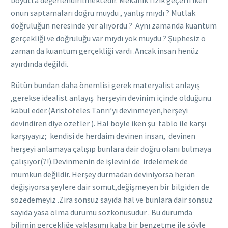
onun saptamaları doğru muydu , yanlış mıydı ? Mutlak
doğruluğun neresinde yer alıyordu ? Aynı zamanda kuantum
gerçekliği ve doğruluğu var mıydı yok muydu ? Şüphesiz o
zaman da kuantum gerçekliği vardı .Ancak insan henüz
ayırdında değildi.
Bütün bundan daha önemlisi gerek materyalist anlayış
,gerekse idealist anlayış herşeyin devinim içinde olduğunu
kabul eder.(Aristoteles Tanrı’yı devinmeyen,herşeyi
devindiren diye özetler ). Hal böyle iken şu tablo ile karşı
karşıyayız; kendisi de herdaim devinen insan, devinen
herşeyi anlamaya çalışıp bunlara dair doğru olanı bulmaya
çalışıyor(?!).Devinmenin de işlevini de irdelemek de
mümkün değildir. Herşey durmadan deviniyorsa heran
değişiyorsa şeylere dair somut,değişmeyen bir bilgiden de
sözedemeyiz .Zira sonsuz sayıda hal ve bunlara dair sonsuz
sayıda yasa olma durumu sözkonusudur . Bu durumda
bilimin gerçekliğe yaklaşımı kaba bir benzetme ile şöyle