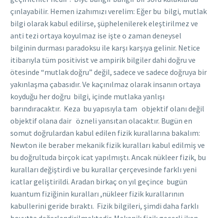
çınlayabilir. Hemen izahımızı verelim: Eğer bu bilgi, mutlak
bilgi olarak kabul edilirse, şüphelenilerek eleştirilmez ve
anti tezi ortaya koyulmaz ise işte o zaman deneysel
bilginin durması paradoksu ile karşı karşıya gelinir. Netice
itibarıyla tüm positivist ve ampirik bilgiler dahi doğru ve
ötesinde “mutlak doğru” değil, sadece ve sadece doğruya bir
yakınlaşma çabasıdır. Ve kaçınılmaz olarak insanın ortaya
koyduğu her doğru bilgi, içinde mutlaka yanlışı
barındıracaktır. Keza bu yapısıyla tam objektif olanı değil
objektif olana dair özneli yansıtan olacaktır. Bugün en
somut doğrulardan kabul edilen fizik kurallarına bakalım:
Newton ile beraber mekanik fizik kuralları kabul edilmiş ve
bu doğrultuda birçok icat yapılmıştı. Ancak nükleer fizik, bu
kuralları değiştirdi ve bu kurallar çerçevesinde farklı yeni
icatlar geliştirildi. Aradan birkaç on yıl geçince bugün
kuantum fiziğinin kuralları ,nükleer fizik kurallarının
kabullerini geride bıraktı. Fizik bilgileri, şimdi daha farklı
boyutta değerlendirilmektedir. Mekanik fizik geçerli iken