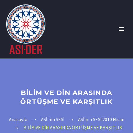
BİLİM VE DİN ARASINDA
ÖRTÜŞME VE KARŞITLIK
Anasayfa
ASİ'nin SESİ
ASİ’nin SESİ 2010 Nisan
BİLİM VE DİN ARASINDA ÖRTÜŞME VE KARŞITLIK