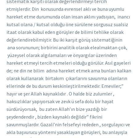
sistematik karşıtı olarak değerlendirmeyi tercih
etmişlerdir. Din konusunda evrensel aklı ve buna uyumlu
hareket etme durumunda olan insan aklını yadsıyan, inancı
kutsal olana / kutsal olduğu öne sürülene sorgusuz sualsiz
itaat olarak kabul eden görüşler de bilimi tehlike olarak
değerlendirebilmiştir. Bu iki karşıt görüş sistematiğinin
ana sorununun; birbirini analitik olarak elealmaktan çok,
yüzeysel olarak algılamaları ve önyargılar üzerinden
hareket etmeyi tercih etmeleri olduğu görülür. Asıl gayeleri
de; ne din ne bilim adına hareket etmek ama bunları kalkan
olarak kullanarak birtakım çıkarlarını savunma olanların
ellerinde de bu durum keskinleştirilmektedir. Emeviler;”
hayır ve şer Allah kaynaklıdır . O halde biz zulumler ,
haksızlıklar yapıyorsak ve zevk ü sefa dolu bir hayat
sürdürüyorsak, bu zaten Allah’ın bize yazdığı bir
şeydendendir , bizden kaynaklı değildir” fikrini
savunmuşlardır. Gazali’nin felsefeyi rededen , sorgulayıcı ve
akla başvurucu yöntemi yasaklayan görüşleri, bu anlayışla