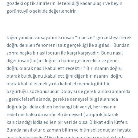
gözdeki optik sinirlerin iletebildiği kadar ulaşır ve beyin
görüntüyü o şekilde değerlendirir..
Diğer yandan varsayalım ki insan “mucize “ gerçekleştirerek
doğru denilen fenomeni salt gerçekliği ile algıladı . Bundan
sonra başka bir asli sorun ile karşı karşıyadır: Bunu nasıl
diğer insan(lar)ın doğrusu haline getirecektir ve genel
doğru olarak nasıl kabul ettirecektir ? Bir insanın doğru
olarak bulduğunu ,kabul ettiğini diğer bir insanın doğru
olarak kabul etmek ya da kabul etmemek gibi bir
özgürlüğü sözkonusudur. Dolayısı ile gerek ahlaki anlamda
, gerek felsefi alanda, gerekse deneysel bilgi alanında
doğruluğu iddia edilen herhangi bir veriyi, her insanın
redetme hakkı da vardır. Bu deneysel ( ampirik )olarak
kanıtlandığı iddia edilen bir veri de olsa. Dikkat edin lütfen.
Burada nasıl olur o zaman bilim ve bilimsel sonuçlar hayata
geçirilenler nedir ? Diye bangır bangır bir soru kulaklarda