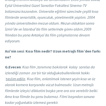
Eylül Üniversitesi Güzel Sanatlar Fakültesi Sinema-TV
bölümünü kazandım. Üniversite eğitimi sürecinde çeşitli kısa
filmlerde senaristlik, oyunculuk, yönetmenlik yaptım. 2004
yılında üniversiteden mezun oldum. Mezun olduktan sonra
İzmir’de ve İstanbul’da film setlerinde görev aldım.2009
Yılından bu yana Antakya’da film çalışmalarına devam
ediyorum.
Asi’nin sesi
:
Kısa film nedir? Uzun metrajlı film’den farkı
ne?
G.Evecen
:
Kısa film ,tanımına bakılarak kolay sanılsa da
izlendiği zaman zor bir tür olduğukabullenilerek hakkı
teslim edilir
. Kısa film, anlatılmak istenen şeyin kısa ve öz
olarak kamera karşısında vücut bulmasıdır. Uzun metrajlı
filmlerde izleyici dikkatini başka yere ara ara verebilir belki.
Ama kısa filmde bu şansı bulamaz. Filmi başından sonuna
kadar yoğunlukla izlemesi gerekir.