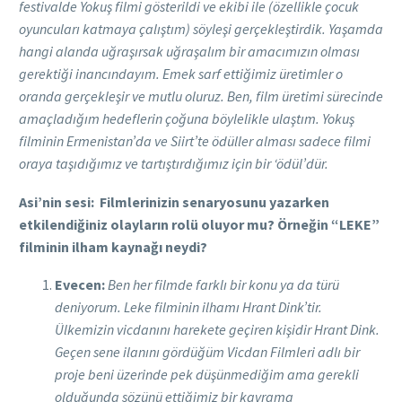
festivalde Yokuş filmi gösterildi ve ekibi ile (özellikle çocuk
oyuncuları katmaya çalıştım) söyleşi gerçekleştirdik. Yaşamda
hangi alanda uğraşırsak uğraşalım bir amacımızın olması
gerektiği inancındayım. Emek sarf ettiğimiz üretimler o
oranda gerçekleşir ve mutlu oluruz. Ben, film üretimi sürecinde
amaçladığım hedeflerin çoğuna böylelikle ulaştım. Yokuş
filminin Ermenistan’da ve Siirt’te ödüller alması sadece filmi
oraya taşıdığımız ve tartıştırdığımız için bir ‘ödül’dür.
Asi’nin sesi: Filmlerinizin senaryosunu yazarken
etkilendiğiniz olayların rolü oluyor mu? Örneğin “LEKE”
filminin ilham kaynağı neydi?
Evecen:
Ben her filmde farklı bir konu ya da türü
deniyorum. Leke filminin ilhamı Hrant Dink’tir.
Ülkemizin vicdanını harekete geçiren kişidir Hrant Dink.
Geçen sene ilanını gördüğüm Vicdan Filmleri adlı bir
proje beni üzerinde pek düşünmediğim ama gerekli
olduğunda sözünü ettiğimiz bir kavrama