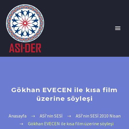
Gökhan EVECEN ile kısa film
üzerine söyleşi
Anasayfa
ASİ'nin SESİ
ASİ’nin SESİ 2010 Nisan
Gökhan EVECEN ile kısa film üzerine söyleşi