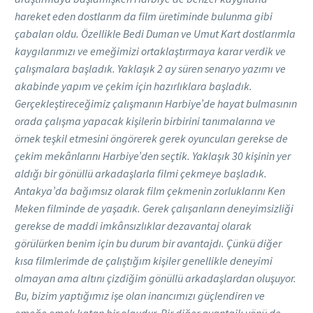
hareket eden dostlarım da film üretiminde bulunma gibi
çabaları oldu. Özellikle Bedi Duman ve Umut Kart dostlarımla
kaygılarımızı ve emeğimizi ortaklaştırmaya karar verdik ve
çalışmalara başladık. Yaklaşık 2 ay süren senaryo yazımı ve
akabinde yapım ve çekim için hazırlıklara başladık.
Gerçekleştireceğimiz çalışmanın Harbiye’de hayat bulmasının
orada çalışma yapacak kişilerin birbirini tanımalarına ve
örnek teşkil etmesini öngörerek gerek oyuncuları gerekse de
çekim mekânlarını Harbiye’den seçtik. Yaklaşık 30 kişinin yer
aldığı bir gönüllü arkadaşlarla filmi çekmeye başladık.
Antakya’da bağımsız olarak film çekmenin zorluklarını Ken
Meken filminde de yaşadık. Gerek çalışanların deneyimsizliği
gerekse de maddi imkânsızlıklar dezavantaj olarak
görülürken benim için bu durum bir avantajdı. Çünkü diğer
kısa filmlerimde de çalıştığım kişiler genellikle deneyimi
olmayan ama altını çizdiğim gönüllü arkadaşlardan oluşuyor.
Bu, bizim yaptığımız işe olan inancımızı güçlendiren ve
emeğe emek katan bir olgudur. Bir diğer avantajlı yönü de