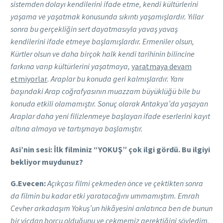
sistemden dolayı kendilerini ifade etme, kendi kültürlerini
yaşama ve yaşatmak konusunda sıkıntı yaşamışlardır. Yıllar
sonra bu gerçekliğin sert dayatmasıyla yavaş yavaş
kendilerini ifade etmeye başlamışlardır. Ermeniler olsun,
Kürtler olsun ve daha birçok halk kendi tarihinin bilincine
farkına varıp kültürlerini yaşatmaya,
yaratmaya devam
etmiyorlar
. Araplar bu konuda geri kalmışlardır. Yanı
başındaki Arap coğrafyasının muazzam büyüklüğü bile bu
konuda etkili olamamıştır. Sonuç olarak Antakya’da yaşayan
Araplar daha yeni filizlenmeye başlayan ifade eserlerini kayıt
altına almaya ve tartışmaya başlamıştır.
Asi’nin sesi: İlk filminiz “YOKUŞ” çok ilgi gördü. Bu ilgiyi
bekliyor muydunuz?
G.Evecen:
Açıkçası filmi çekmeden önce ve çektikten sonra
da filmin bu kadar etki yaratacağını ummamıştım. Emrah
Cevher arkadaşım Yokuş’un hikâyesini anlatınca ben de bunun
bir vicdan borcu olduğunu ve çekmemiz gerektiğini söyledim.