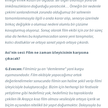
imkânsızlıkların doğurduğu yaratıcılık… Örneğin bir nedenle
çekimi sonlandırmak zorunda olduğumuz bir sahnenin
tamamlanmasıyla ilgili o anda karar alıp, senaryo üzerinde
birkaç değişikle o olumsuz nedeni olumlu bir çözüme
kavuşturmuş oluyoruz. Sonuç olarak film ekibi için zor bir süreç
olsa da herkes bu koşturmacadan sonra yeni tanışmalar,
kalıcı dostluklar ve ortaya sanat yapıtı ortaya çıkardı.
Asi’nin sesi: Film ne zaman izleyicisinin karşısına
çıkacak?
G.Evecen:
Filmimiz şu an “demlenme” yani kurgu
aşamasındadır. Film ekibiyle yapacağımız ortak
değerlendirmeler sonucunda filmin son haline şekil verip filmi
izleyicisiyle buluşturacağız. Bizim için herhangi bir festivale
yetiştirme gibi hedefimiz yok; hedefimiz bu topraklarda
çekilen ilk Arapça kısa film olması vesilesiyle ortaya içerik ve
biçim açısından nitelikli bir yapıt doğurmaktır. Dolayısıyla bu