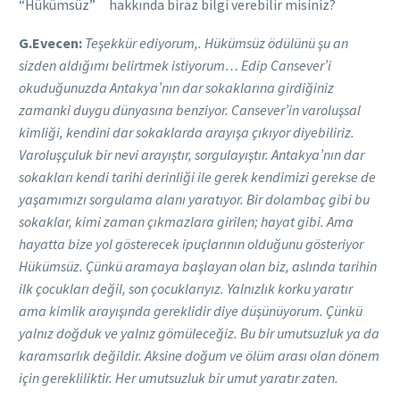
“Hükümsüz” hakkında biraz bilgi verebilir misiniz?
G.Evecen:
Teşekkür ediyorum,. Hükümsüz ödülünü şu an
sizden aldığımı belirtmek istiyorum… Edip Cansever’i
okuduğunuzda Antakya’nın dar sokaklarına girdiğiniz
zamanki duygu dünyasına benziyor. Cansever’in varoluşsal
kimliği, kendini dar sokaklarda arayışa çıkıyor diyebiliriz.
Varoluşçuluk bir nevi arayıştır, sorgulayıştır. Antakya’nın dar
sokakları kendi tarihi derinliği ile gerek kendimizi gerekse de
yaşamımızı sorgulama alanı yaratıyor. Bir dolambaç gibi bu
sokaklar, kimi zaman çıkmazlara girilen; hayat gibi. Ama
hayatta bize yol gösterecek ipuçlarının olduğunu gösteriyor
Hükümsüz. Çünkü aramaya başlayan olan biz, aslında tarihin
ilk çocukları değil, son çocuklarıyız. Yalnızlık korku yaratır
ama kimlik arayışında gereklidir diye düşünüyorum. Çünkü
yalnız doğduk ve yalnız gömüleceğiz. Bu bir umutsuzluk ya da
karamsarlık değildir. Aksine doğum ve ölüm arası olan dönem
için gerekliliktir. Her umutsuzluk bir umut yaratır zaten.