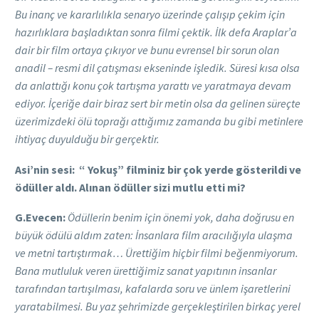
Bu inanç ve kararlılıkla senaryo üzerinde çalışıp çekim için
hazırlıklara başladıktan sonra filmi çektik. İlk defa Araplar’a
dair bir film ortaya çıkıyor ve bunu evrensel bir sorun olan
anadil – resmi dil çatışması ekseninde işledik. Süresi kısa olsa
da anlattığı konu çok tartışma yarattı ve yaratmaya devam
ediyor. İçeriğe dair biraz sert bir metin olsa da gelinen süreçte
üzerimizdeki ölü toprağı attığımız zamanda bu gibi metinlere
ihtiyaç duyulduğu bir gerçektir.
Asi’nin sesi: “ Yokuş” filminiz bir çok yerde gösterildi ve
ödüller aldı. Alınan ödüller sizi mutlu etti mi?
G.Evecen:
Ödüllerin benim için önemi yok, daha doğrusu en
büyük ödülü aldım zaten: İnsanlara film aracılığıyla ulaşma
ve metni tartıştırmak… Ürettiğim hiçbir filmi beğenmiyorum.
Bana mutluluk veren ürettiğimiz sanat yapıtının insanlar
tarafından tartışılması, kafalarda soru ve ünlem işaretlerini
yaratabilmesi. Bu yaz şehrimizde gerçekleştirilen birkaç yerel