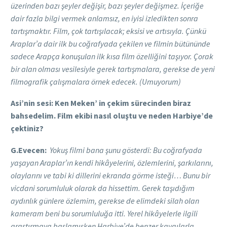
üzerinden bazı şeyler değişir, bazı şeyler değişmez. İçeriğe
dair fazla bilgi vermek anlamsız, en iyisi izledikten sonra
tartışmaktır. Film, çok tartışılacak; eksisi ve artısıyla. Çünkü
Araplar’a dair ilk bu coğrafyada çekilen ve filmin bütününde
sadece Arapça konuşulan ilk kısa film özelliğini taşıyor. Çorak
bir alan olması vesilesiyle gerek tartışmalara, gerekse de yeni
filmografik çalışmalara örnek edecek. (Umuyorum)
Asi’nin sesi: Ken Meken’ in çekim sürecinden biraz
bahsedelim. Film ekibi nasıl oluştu ve neden Harbiye’de
çektiniz?
G.Evecen:
Yokuş filmi bana şunu gösterdi: Bu coğrafyada
yaşayan Araplar’ın kendi hikâyelerini, özlemlerini, şarkılarını,
olaylarını ve tabi ki dillerini ekranda görme isteği… Bunu bir
vicdani sorumluluk olarak da hissettim. Gerek taşıdığım
aydınlık günlere özlemim, gerekse de elimdeki silah olan
kameram beni bu sorumluluğa itti. Yerel hikâyelerle ilgili
araştırmaya başlamışken Harbiye’de benzer kaygılarla