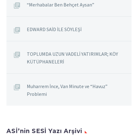
“Merhabalar Ben Behçet Aysan”
ilgilidir. Bunun
gerçekleşe bilmesi için,
bir toplumun saklı
EDWARD SAİD İLE SÖYLEŞİ
tarihini, kahramanlık,
azim, sebat, irade ve
zorbalığa karşı bir direniş
tarihi olan atalarının
TOPLUMDA UZUN VADELİ YATIRIMLAR; KÖY
tarihini sunmaktan
KÜTÜPHANELERİ
geçer. Tarihten bu
sayfaların soylu, özgür ve
yüce ruhun ikinci kez…
Muharrem İnce, Van Minute ve “Havuz”
Problemi
ASİ’nin SESİ Yazı Arşivi