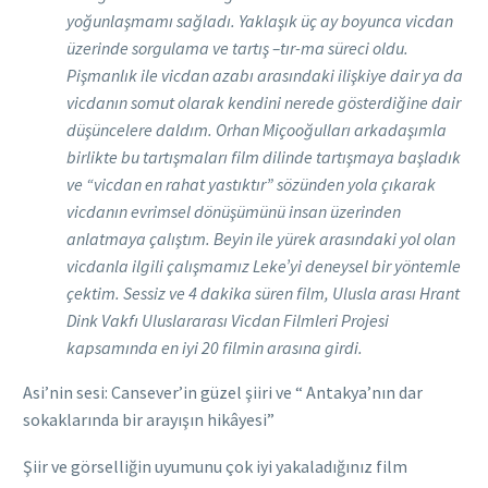
yoğunlaşmamı sağladı. Yaklaşık üç ay boyunca vicdan
üzerinde sorgulama ve tartış –tır-ma süreci oldu.
Pişmanlık ile vicdan azabı arasındaki ilişkiye dair ya da
vicdanın somut olarak kendini nerede gösterdiğine dair
düşüncelere daldım. Orhan Miçooğulları arkadaşımla
birlikte bu tartışmaları film dilinde tartışmaya başladık
ve “vicdan en rahat yastıktır” sözünden yola çıkarak
vicdanın evrimsel dönüşümünü insan üzerinden
anlatmaya çalıştım. Beyin ile yürek arasındaki yol olan
vicdanla ilgili çalışmamız Leke’yi deneysel bir yöntemle
çektim. Sessiz ve 4 dakika süren film, Ulusla arası Hrant
Dink Vakfı Uluslararası Vicdan Filmleri Projesi
kapsamında en iyi 20 filmin arasına girdi.
Asi’nin sesi: Cansever’in güzel şiiri ve “ Antakya’nın dar
sokaklarında bir arayışın hikâyesi”
Şiir ve görselliğin uyumunu çok iyi yakaladığınız film