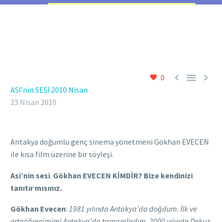



0
ASİ’nin SESİ 2010 Nisan
23 Nisan 2010
Antakya doğumlu genç sinema yönetmeni Gökhan EVECEN
ile kısa film üzerine bir söyleşi.
Asi’nin sesi
.
Gökhan EVECEN KİMDİR? Bize kendinizi
tanıtır mısınız.
Gökhan Evecen
:
1981 yılında Antakya’da doğdum. İlk ve
ortaöğrenimimi Antakya’da tamamladım. 2000 yılında Dokuz