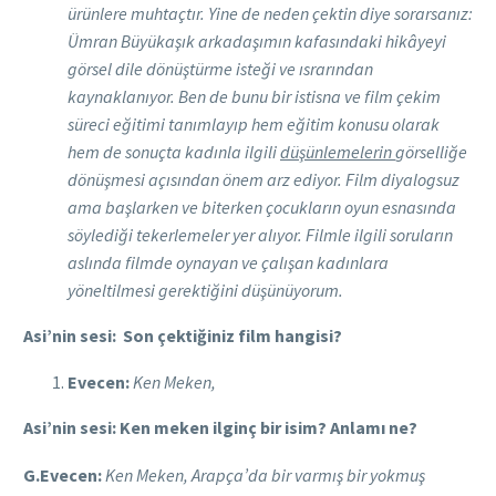
ürünlere muhtaçtır. Yine de neden çektin diye sorarsanız:
Ümran Büyükaşık arkadaşımın kafasındaki hikâyeyi
görsel dile dönüştürme isteği ve ısrarından
kaynaklanıyor. Ben de bunu bir istisna ve film çekim
süreci eğitimi tanımlayıp hem eğitim konusu olarak
hem de sonuçta kadınla ilgili
düşünlemelerin
görselliğe
dönüşmesi açısından önem arz ediyor. Film diyalogsuz
ama başlarken ve biterken çocukların oyun esnasında
söylediği tekerlemeler yer alıyor. Filmle ilgili soruların
aslında filmde oynayan ve çalışan kadınlara
yöneltilmesi gerektiğini düşünüyorum.
Asi’nin sesi: Son çektiğiniz film hangisi?
Evecen:
Ken Meken,
Asi’nin sesi: Ken meken ilginç bir isim? Anlamı ne?
G.Evecen:
Ken Meken, Arapça’da bir varmış bir yokmuş