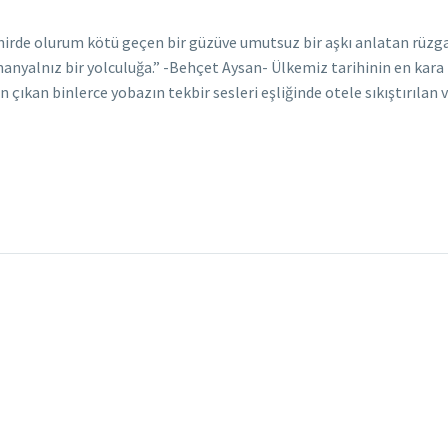
şehirde olurum kötü geçen bir güzüve umutsuz bir aşkı anlatan rüzg
ananyalnız bir yolculuğa.” -Behçet Aysan- Ülkemiz tarihinin en kara
en çıkan binlerce yobazın tekbir sesleri eşliğinde otele sıkıştırılan