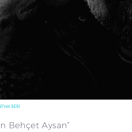
Sİ'nin SESİ
n Behçet Aysan”