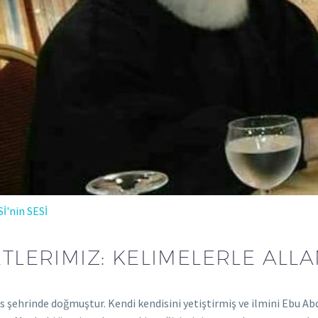
Sİ'nin SESİ
ETLERIMIZ: KELIMELERLE ALLA
 şehrinde doğmuştur. Kendi kendisini yetiştirmiş ve ilmini Ebu A