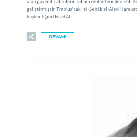
olan güvenilir alimlerin ruhani rehberlerinden Ehli B
geliştirmiştir. Trablus’taki ‘el-Şebâb el-Alevi Harek
başkanlığını Üstad Ali…
DEVAMI