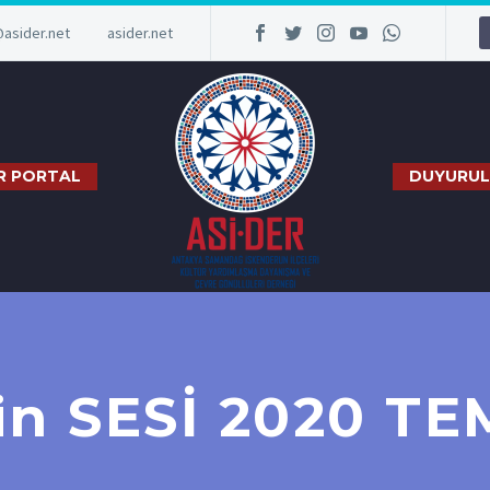
@asider.net
asider.net
R PORTAL
DUYURUL
nin SESİ 2020 T