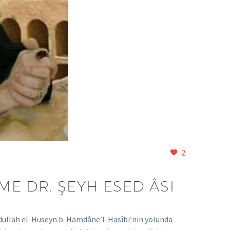
2
ME DR. ŞEYH ESED ÂSI
bdullah el-Huseyn b. Hamdâne’l-Hasîbi’nin yolunda