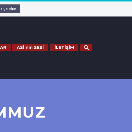
Üye olun
AR
ASİ’nin SESİ
İLETİŞİM
EMMUZ