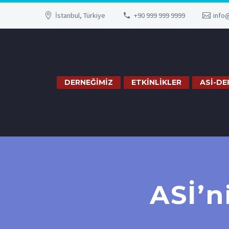
İstanbul, Türkiye
+90 999 999 9999
info
DERNEĞİMİZ
ETKİNLİKLER
ASİ-DE
ASİ’