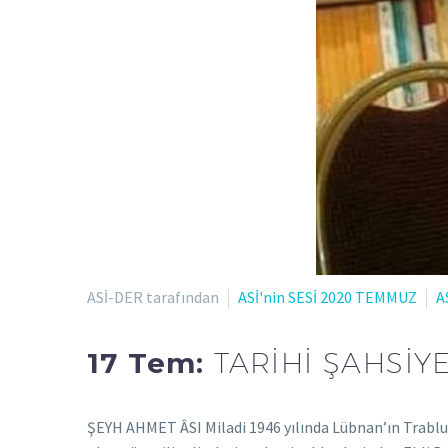
ASİ-DER tarafından
ASİ'nin SESİ 2020 TEMMUZ
A
17 Tem:
TARİHİ ŞAHSİY
ŞEYH AHMET ÂSI Miladi 1946 yılında Lübnan’ın Trablus