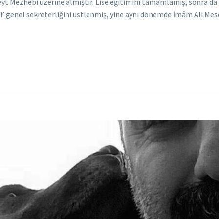
eyt Mezhebi üzerine almıştır. Lise eğitimini tamamlamış, sonra da
eti’ genel sekreterliğini üstlenmiş, yine aynı dönemde İmâm Ali Mes