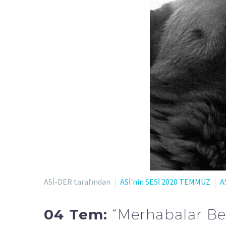
ASİ-DER tarafından
ASİ'nin SESİ 2020 TEMMUZ
A
04 Tem:
“Merhabalar Be