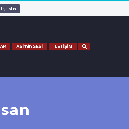
Üye olun
AR
ASİ’nin SESİ
İLETİŞİM
isan