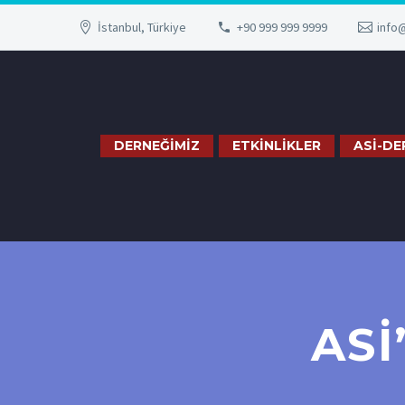
İstanbul, Türkiye
+90 999 999 9999
info
DERNEĞİMİZ
ETKİNLİKLER
ASİ-DE
ASİ