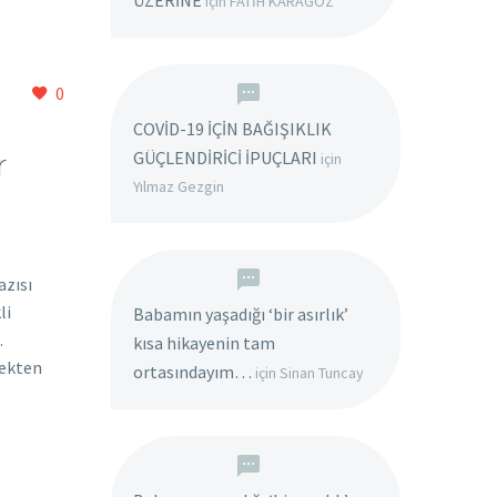
ÜZERİNE
için
FATİH KARAGÖZ
0
COVİD-19 İÇİN BAĞIŞIKLIK
GÜÇLENDİRİCİ İPUÇLARI
r
için
Yılmaz Gezgin
azısı
li
Babamın yaşadığı ‘bir asırlık’
.
kısa hikayenin tam
mekten
ortasındayım…
için
Sinan Tuncay