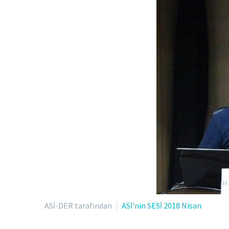
ASİ-DER tarafından
ASİ'nin SESİ 2018 Nisan