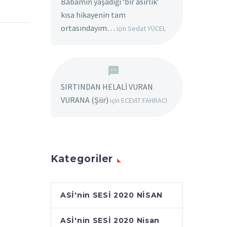
Babamın yaşadığı ‘bir asırlık’
kısa hikayenin tam
ortasındayım…
için
Sedat YÜCEL
SIRTINDAN HELALİ VURAN
VURANA (Şiir)
için
ECEVIT FAHRACI
Kategoriler
ASİ'nin SESİ 2020 NİSAN
ASİ'nin SESİ 2020 Nisan