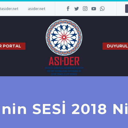
@asider.net
asider.net
R PORTAL
DUYURUL
’nin SESİ 2018 N