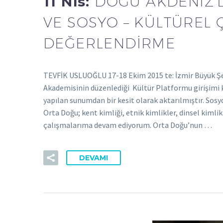
11 Nis:
DOĞU AKDENİZ’D
VE SOSYO – KÜLTÜREL 
DEĞERLENDİRME
TEVFİK USLUOĞLU 17-18 Ekim 2015 te: İzmir Büyük Şeh
Akademisinin düzenlediği Kültür Platformu girişimi
yapılan sunumdan bir kesit olarak aktarılmıştır. Sosyo
Orta Doğu; kent kimliği, etnik kimlikler, dinsel kimli
çalışmalarıma devam ediyorum. Orta Doğu’nun …
DEVAMI