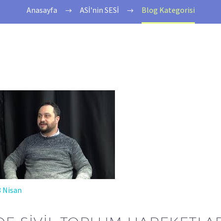
Anasayfa
ASİ'nin SESİ
Blog Kategorisi
8 Nisan