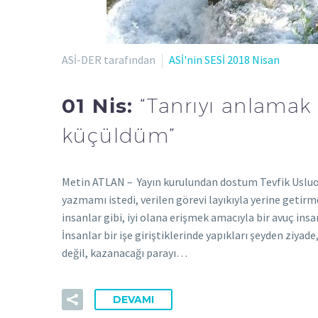
ASİ-DER tarafından
ASİ'nin SESİ 2018 Nisan
01 Nis:
“Tanrıyı anlamak
küçüldüm”
Metin ATLAN – Yayın kurulundan dostum Tevfik Usluoğl
yazmamı istedi, verilen görevi layıkıyla yerine getir
insanlar gibi, iyi olana erişmek amacıyla bir avuç ins
İnsanlar bir işe giriştiklerinde yapıkları şeyden ziya
değil, kazanacağı parayı…
DEVAMI