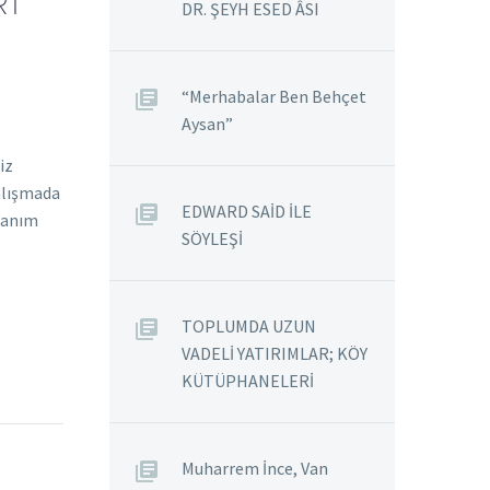
Rİ
DR. ŞEYH ESED ÂSI
“Merhabalar Ben Behçet
Aysan”
iz
alışmada
EDWARD SAİD İLE
alanım
SÖYLEŞİ
TOPLUMDA UZUN
VADELİ YATIRIMLAR; KÖY
KÜTÜPHANELERİ
Muharrem İnce, Van