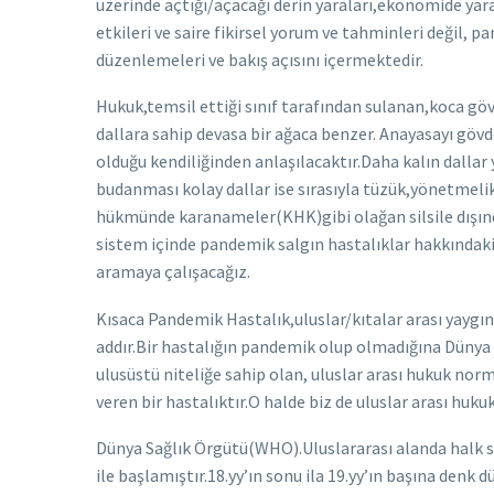
üzerinde açtığı/açacağı derin yaraları,ekonomide yar
etkileri ve saire fikirsel yorum ve tahminleri değil,
düzenlemeleri ve bakış açısını içermektedir.
Hukuk,temsil ettiği sınıf tarafından sulanan,koca gövd
dallara sahip devasa bir ağaca benzer. Anayasayı gövd
olduğu kendiliğinden anlaşılacaktır.Daha kalın dallar
budanması kolay dallar ise sırasıyla tüzük,yönetmelik
hükmünde karanameler(KHK)gibi olağan silsile dışınd
sistem içinde pandemik salgın hastalıklar hakkındak
aramaya çalışacağız.
Kısaca Pandemik Hastalık,uluslar/kıtalar arası yaygınl
addır.Bir hastalığın pandemik olup olmadığına Dünya
ulusüstü niteliğe sahip olan, uluslar arası hukuk nor
veren bir hastalıktır.O halde biz de uluslar arası huku
Dünya Sağlık Örgütü(WHO).Uluslararası alanda halk sağ
ile başlamıştır.18.yy’ın sonu ila 19.yy’ın başına de