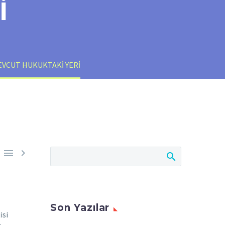
İ
EVCUT HUKUKTAKİ YERİ


Son Yazılar
isi