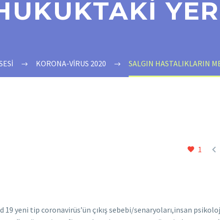
HUKUKTAKİ YER
 SESİ
KORONA-VİRUS 2020
SALGIN HASTALIKLARIN M

1
 19 yeni tip coronavirüs’ün çıkış sebebi/senaryoları,insan psikoloj