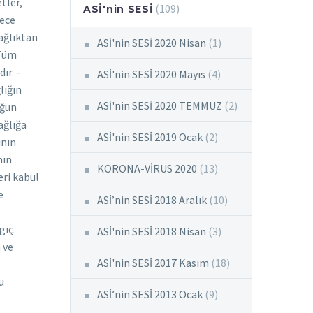
zerine düşen yükümlülükleri layıkıyla ifa edebilmiştir.Uluslararası kurallar, temenniler safhasında kalmış, sonuca etkili şekilde işletilememiştir.Oysa 44.maddede “Tüzük kapsamında gerekli görülen halk sağlığı kapasitelerinin geliştirilmesi, güçlendirilmesi ve korunması başta olmak üzere teknik işbirliğinin ve lojistik desteğin sağlanması veya kolaylaştırılması; bu Tüzük kapsamı
(109)
ASİ'nin SESİ
ASİ'nin SESİ 2020 Nisan
(1)
ASİ'nin SESİ 2020 Mayıs
(4)
ASİ'nin SESİ 2020 TEMMUZ
(2)
ASİ'nin SESİ 2019 Ocak
(2)
KORONA-VİRUS 2020
(13)
ASİ’nin SESİ 2018 Aralık
(10)
ASİ'nin SESİ 2018 Nisan
(3)
ASİ'nin SESİ 2017 Kasım
(18)
ASİ’nin SESİ 2013 Ocak
(9)