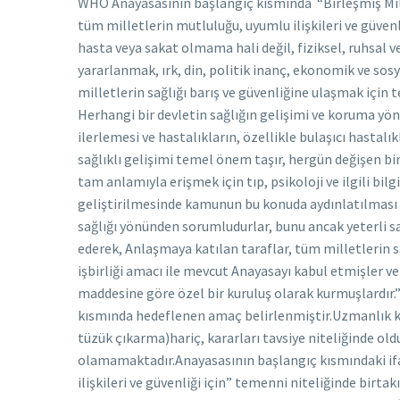
WHO Anayasasının başlangıç kısmında “Birleşmiş Milletler Beyannamesine uygun olarak bu Anayasaya bağlı olan Devletler, tüm milletlerin mutluluğu, uyumlu ilişkileri ve güvenliği için aşağıdaki ilkelerin temel olduğunu ilan ederler: -Sağlık, sadece hasta veya sakat olmama hali değil, fiziksel, ruhsal ve sosyal açıdan iyi olma halidir. -Erişilebilecek en yüksek düzeyde, sağlıktan yararlanmak, ırk, din, politik inanç, ekonomik ve sosyal koşullar gözetmeksizin her insanın temel haklarından biridir. -Tüm milletlerin sağlığı barış ve güvenliğine ulaşmak için temel öğe olup bireyler ve Devletler arasındaki tam işbirliğine bağlıdır. -Herhangi bir devletin sağlığın gelişimi ve koruma yönünde elde ettiği başarı herkes için değerlidir. -Değişik ülkelerde sağlığın ilerlemesi ve hastalıkların, özellikle bulaşıcı hastalıkların kontrolünde görülen farklı gelişim ortak bir tehlikedir. -Çocuğun sağlıklı gelişimi temel önem taşır, hergün değişen bir çevre içinde uyumlu yaşama yeteneği bu gelişim için gereklidir. -Sağlığa tam anlamıyla erişmek için tıp, psikoloji ve ilgili bilgi olanaklarının tüm milletlere ulaştırılması gereklidir. -Halk sağlığının geliştirilmesinde kamunun bu konuda aydınlatılması ve aktif işbirliği en büyük önemi taşır. -Hükümetler, kendi halklarının sağlığı yönünden sorumludurlar, bunu ancak yeterli sağlık ve sosyal önlemler almak koşuluyla gerçekleştirirler. Bu ilkeleri kabul ederek, Anlaşmaya katılan taraflar, tüm milletlerin sağlığını geliştirmek ve korumak için kendi aralarında ve diğerleri ile işbirliği amacı ile mevcut Anayasayı kabul etmişler ve Dünya Sağlık Örgütü’nü Birleşmiş Milletler Beyannamesi’nin 57. maddesine göre özel bir kuruluş olarak kurmuşlardır.” Bütün uluslararası sözleşmelerde olduğu gibi WHO’nun da başlangıç kısmında hedeflenen amaç belirlenmiştir.Uzmanlık kurumu olan bu örgütün, bazı haller(üye ülkelerle antlaşma yapma ve tüzük çıkarma)hariç, kararları tavsiye niteliğinde olduğundan üye ülkeler üzerinde direkt bir yaptırımı olamamaktadır.Anayasasının başlangıç kısmındaki ifadelerden de anlaşılacağı üzere “tüm milletlerin mutluluğu,uyumlu ilişkileri ve güvenliği için” temenni niteliğinde birtakım ilkeler kabul ettiğini ifade etmiştir.Sağlığın tanım ve kapsamını yaptıktan sonra, “erişilebilecek en yüksek düzeyde sağlıktan yararlanma”nın bir temel insan hakkı olduğunu belirtmiş ve devam eden maddelerde sorumluluğu hükümetlerin üzerine atmıştır. Anayasasının 1.maddesinde amaç tekrarlanarak, WHO’nun amacının tüm milletlerin mümkün olan en yüksek sağlık düzeyine ulaşması şeklinde ifade edilmiştir.2.maddede örgütün görevlerine yer verilmiştir.Bu görevlerden bir tanesinin uluslar arası sağlık çalışmalarında yönetici ve koordine edici bir otorite olarak hareket etme görevi olduğunu görüyoruz.Görevlerden bir diğerinin ve insanlığın yaşamakta olduğu coronavirüs salgını sebebiyle güncel olan,hükümetlerin istekleri üzerine ve kabul edilmesi halinde uygun teknik yardımı sağlamak ve acil durumlarda gerekli yardımları sağlamaktır. Daha birçok görev üstlenen WHO’nun güncel konumuz olan coronavirüs bakımından bu iki görevine bakmak gerekli ve yeterlidir.Üyelerinden,üye devletin bütçesinin ’üne kadar bağış kabul edebilen, üye ülkelerden aidat toplayan,çeşitli kurum,kuruluş ve vakıflardan bağış kabul eden ve BM Acil Durum Fonundan ödenek talep edebilen WHO’nun yeni coronavirüs mağduru ülkelere somut bir yardımı dokunmadığı açıkça görülmüştür.İtalya başta olmak üzere İspanya,İran ABD ve daha birçok ülkede vaka/ölü sayısının hızla arttığı gözlenmektedir.Onbinlerle ifade edilen yoksul insan naaşının konteynerlerde tutulduğu,hastanelerin/sağlık personelinin,solunum ve diğer tıbbi cihazların yetersiz kaldığı,basit maske ve ameliyat eldivenlerinin kara borsaya düştüğü güncel haberlerden edindiğimiz bilgilerdir.İşin politik yönü konumuz dışında olmakla birlikte,Dünya Sağlık Örgütü gibi iddialı bir ismin, aslında etkisiz bir kurum olduğunu ifade etmek bakımında bu değerlendirmeleri yapmak zorunlu hale gelmiştir.Merkezi Cenevrede olan WHO,neredeyse tüm dünya ülkelerinde ofis ve teşkilatları olmasına rağmen,dünyanın tamamına yayılıp onbinlerce insanın hayatına mal olduktan sonra, 11.03.2020 günü coranavirüsü pandemi olarak ilan etti.Özetle Anayasasının 1.maddesinde açıkladığı “tüm milletlerin mümkün olan en yüksek 