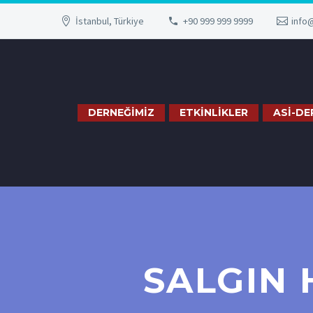
İstanbul, Türkiye
+90 999 999 9999
info
DERNEĞİMİZ
ETKİNLİKLER
ASİ-DE
SALGIN 