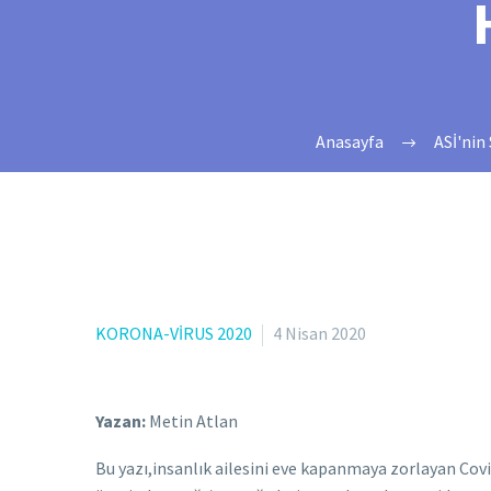
Anasayfa
ASİ'nin
KORONA-VİRUS 2020
4 Nisan 2020
Yazan:
Metin Atlan
Bu yazı,insanlık ailesini eve kapanmaya zorlayan Covid