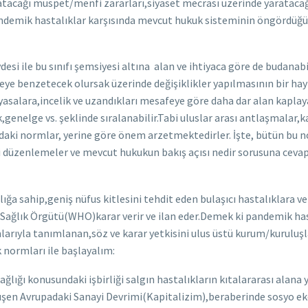
atacağı müspet/menfi zararları,siyaset mecrası üzerinde yarataca
 pandemik hastalıklar karşısında mevcut hukuk sisteminin öngördüğü
esi ile bu sınıfı şemsiyesi altına alan ve ihtiyaca göre de budanab
eye benzetecek olursak üzerinde değişiklikler yapılmasının bir hay
 yasalara,incelik ve uzandıkları mesafeye göre daha dar alan kaplay
,genelge vs. şeklinde sıralanabilir.Tabi uluslar arası antlaşmalar,
aki normlar, yerine göre önem arzetmektedirler. İşte, bütün bu 
i düzenlemeler ve mevcut hukukun bakış açısı nedir sorusuna ceva
ığa sahip,geniş nüfus kitlesini tehdit eden bulaşıcı hastalıklara ve
 Sağlık Örgütü(WHO)karar verir ve ilan eder.Demek ki pandemik has
mlarıyla tanımlanan,söz ve karar yetkisini ulus üstü kurum/kuruluş
k normları ile başlayalım:
lığı konusundaki işbirliği salgın hastalıkların kıtalararası alana 
nk düşen Avrupadaki Sanayi Devrimi(Kapitalizim),beraberinde sosyo 