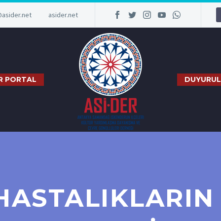
@asider.net
asider.net
R PORTAL
DUYURUL
HASTALIKLARI