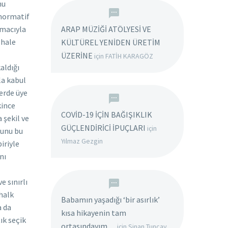
ARAP MÜZİĞİ ATÖLYESİ VE
KÜLTÜREL YENİDEN ÜRETİM
ÜZERİNE
için
FATİH KARAGÖZ
COVİD-19 İÇİN BAĞIŞIKLIK
GÜÇLENDİRİCİ İPUÇLARI
için
Yılmaz Gezgin
Babamın yaşadığı ‘bir asırlık’
kısa hikayenin tam
ortasındayım…
için
Sinan Tuncay