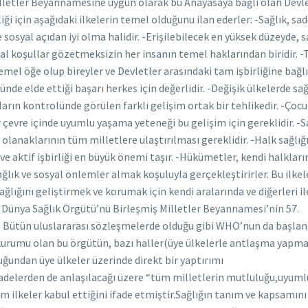
sağlık düzeyine ulaşması” amacını gerçekleştirmek üzere 2.maddesinde üstlendiği görevleri layıkı ile yerine getirmemiş olduğu izahtan varestedir.Yukarıda WHO’nun kararlarının prensip olarak tavsiye niteliğinde olduğunu,kuralın istisnaları olduğunu belirtmiş idik.Uluslararası sağlık meselelerinde yönlendirici ve eşgüdümü sağlayıcı otorite olarak tasarlanan WHO’nun normatif belgelerin kabulü konusunda selahiyetlidir.Bunlardan biri de hastalıkların uluslararası alanda yayılmasının önlenmesi amacıyla tüzük kabul yetkisidir.WHO Anayasası 22.maddesi gereğince Asamblenin(WHO genel kurulu) kabul ettiği tüzük bağlayıcı hale gelmektedir.Diğer bir söyleyişle WHO’nun Asambleden geçirdiği tüzük maddeleri,üye ülkeler üzerinde bağlayıcı etkiye sahiptir.Normatif olarak etki ve yetkiye sahip olan WHO’nun yaşamakta olduğumuz pandemi sırasında eksik ve etkisiz kaldığı görülmüştür.WHO’nun 2005 yılında kabul ettiği Uluslararası Sağlık Tüzüğü hastalıkların yayılmasının önlenmesi amacıyla kabul edilmiştir.Belirtmek gerekir ki bu tüzüğün üye devletler bakımından bağlayıcılığı bulunmaktadır.Uluslararası sözleşmelerde üye devletlerin, bağlayıcılığa sahip sözleşmelere harfiyen uymaya çalıştıkları(devletlerin egemenlik hakkı çerçevesinde çekince koyma,ret ve itiraz etme hakkı hariç)bilinen bir gerçektir.Bu nedenle bahsi geçen Tüzüğün iç hukuk normlarına yansıma şekil ve derecesi her üye devlet bakımından önemli ve değerlidir.Esasen uluslar arası sözleşmeye imza koyan her devlet,iç hukukunu bu sözleşmelere uygun hale getirmekle mükelleftir.Bu mükellefiyete uyma istek/iradesi ile devletin gelişmişlik düzeyi birbiriyle doğru orantılıdır.Türkiye Cumhuriyeti de bu tüzük ile bağlı olduğuna göre,tüzüğün münhasıran konumuz ile alakalı kısmını incelememiz konunun bu eksende kalmasına yardımcı olacaktır.Tüzüğün amacı ve kapsamı 2.maddede belirtilmiştir “uluslararası trafik ve ticarete gereksiz müdahaleden kaçınarak ve halk sağlığı açısından ortaya çıkacak risk ile orantılı ve sınırlı olarak, hastalıkların uluslararası yayılmasını önlemek, bu hastalıklara karşı korunmak, yayılmalarını kontrol etmek ve halk sağlığı açısından gerekli yanıtı vermektir.” Tıpkı WHO Anayasasının gözbebeği olan “uluslararası ticaret” vurgusu burada da karşımıza çıkmaktadır.Tüzükte esaslı nokta uluslararası trafik ve ticarete gereksiz müdahalelerden kaçınmak olduğu açık seçik öngörülmüştür.Serbest piyasa ekonomisinin kalbi olan ticaretin, billur fanus içinde muhafaza edildiği görülmektedir.Ve zaten bu ticaret ve emtia dolaşımı olmasaydı WHO’nun da oluşturulması akıllara gelmeyecekti bile,kısaca burada korunan asıl menfaat dünya halklarının sağlığı değil,ticaretin serbest dolaşımının selametle sağlanmasıdır.Tüzüğün 3.maddesinde yer alan ilkeler bölümünde, “bütün insanlığı hastalığın uluslararası düzeyde yayılmasından korumak üzere evrensel çapta tatbik edilme hedefi rehberliğinde uygulanacaktır.Devletler, Birleşmiş Milletler Şartı ve uluslararası hukuk ilkelerine uygun olarak, kendi sağlık politikaları doğrultusunda yasa koyma ve bu yasaları uygulama egemenliğine sahiptirler. Bunu yaparken, UST’ nün(tüzüğün) amaçlarını göz önünde bulundurmalıdırlar.” hükmünü düzenlemiştir.Yani tüzüğün amacı bütün insanlığı, hastalığın uluslararası düzeyde yayılmasından korumaktır.Üye devletler ise bu tüzüğün hedeflediği amaç doğrultusunda iç hukuk kurallarını düzenlemeler yapmak durumundadırlar.Bu bağlamda Türkiye Cumhuriyetinin bu tüzük hükümlerini iç hukukuna ne oranda yansıttığı meselesini,iç hukuk kurallarını incelerken dile getireceğiz.Diğer yandan tüzüğün 6.maddesinde “her Taraf Devlet, Ek-2’de belirtilen karar aracını kullanarak kendi ülkesi dahilinde meydana gelen olayları değerlendirecektir. Her Taraf Devlet, karar aracı uyarınca kendi ülkesi içindeki uluslararası önemi haiz halk sağlığı acil durumuna yol açabilecek tüm olayları ve aynı zamanda bu olaylara yanıt olarak uygulanan herhangi bir sağlık önlemini, Ulusal UST Odak Noktası aracılığıyla ve halk sağlığı bilgilerinin değerlendirildiği 24 saat içinde, mümkün olan en etkin haberleşme araçları ile DSÖ’ne bildirecektir.” hükmünü getirmiştir.ABD başkanının Çin’i hedef göstererek yaptığı açıklamalar ve Çin’e karşı tazminat davası açma teşebbüsünün dayanağı bu hüküm olabilir.Zira Çin hükümeti coronavirüsü uzun bir müddet sakladığı iddiaları mevcuttur.Oysa yukarıdaki hüküm gereğince uluslar arası önemi haiz halk sağlığı acil durumuna yol açabilecek tüm vakaların 24 saat içinde WHO’ya bildirilmesi yükümlülüğü mevcuttur.Devletlere bu ve buna benzer çok sayıda yükümlülük yükleyen tüzük,acaba WHO’ya ne gibi yükümlülükler yüklemiştir?Tüzüğün 13.ve 14.maddeleri “WHO, talep edildiğinde, uluslararası önemi haiz halk sağlığı acil durumlarından etkilenmiş veya bunun tehdidi altında kalmış diğer Taraf Devletlere uygun rehberlik ve yardım hizmeti sağlayacaktır.” yine “WHO, uygun olduğu üzere , bu Tüzüğün uygulanmasında diğer yetkili hükümetler arası örgütler veya uluslararası organlarla nihai anlaşmalar ve diğer benzeri düzenlemeler yoluyla dahil olmak üzere işbirliğinde bulunacak ve faaliyetlerinin eşgüdümünü sağlayacaktır.” demekle WHO’na eşgüdümü sağlamak,uygun rehberlik ve yardım hizmeti sağlamak gibi yükümlülükler getirmiştir.Coronavirüs salgını göstermiştir ki ne üye ülkeler gerekli sorumluluk içinde davranmış,yükümlülüklerini yerine getirmiş ne de WHO ü