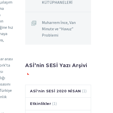
ı,ulaşım
KÜTÜPHANELERİ
ına
a
ın
Muharrem İnce, Van
ğine hız
Minute ve “Havuz”
amaya
Problemi
ya,
ar arası
ASİ’nin SESİ Yazı Arşivi
ork’ta
sı
ığı
asasını
 Türkiye
(1)
ASİ'nin SESİ 2020 NİSAN
nlık
(1)
Etkinlikler