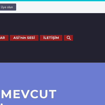
Üye olun
AR
ASİ’nin SESİ
İLETİŞİM
N MEVCUT