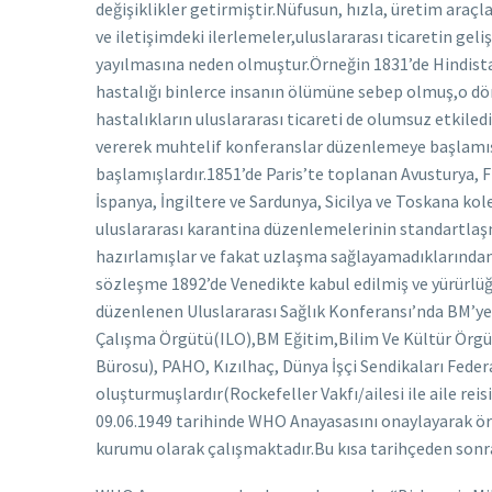
değişiklikler getirmiştir.Nüfusun, hızla, üretim araç
ve iletişimdeki ilerlemeler,uluslararası ticaretin geli
yayılmasına neden olmuştur.Örneğin 1831’de Hindistan
hastalığı binlerce insanın ölümüne sebep olmuş,o dö
hastalıkların uluslararası ticareti de olumsuz etkiled
vererek muhtelif konferanslar düzenlemeye başlamış
başlamışlardır.1851’de Paris’te toplanan Avusturya, 
İspanya, İngiltere ve Sardunya, Sicilya ve Toskana ko
uluslararası karantina düzenlemelerinin standartlaş
hazırlamışlar ve fakat uzlaşma sağlayamadıklarından
sözleşme 1892’de Venedikte kabul edilmiş ve yürürlüğ
düzenlenen Uluslararası Sağlık Konferansı’nda BM’ye 
Çalışma Örgütü(ILO),BM Eğitim,Bilim Ve Kültür Örgü
Bürosu), PAHO, Kızılhaç, Dünya İşçi Sendikaları Feder
oluşturmuşlardır(Rockefeller Vakfı/ailesi ile aile reis
09.06.1949 tarihinde WHO Anayasasını onaylayarak ör
kurumu olarak çalışmaktadır.Bu kısa tarihçeden son