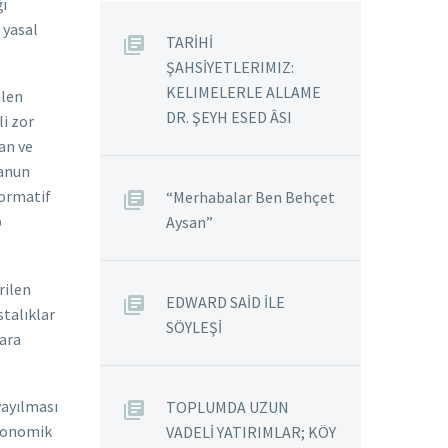
ğı
 yasal
TARİHİ
ŞAHSİYETLERIMIZ:
KELIMELERLE ALLAME
ilen
DR. ŞEYH ESED ÂSI
li zor
an ve
kanun
normatif
“Merhabalar Ben Behçet
p
Aysan”
rilen
EDWARD SAİD İLE
talıklar
SÖYLEŞİ
lara
yayılması
TOPLUMDA UZUN
ekonomik
VADELİ YATIRIMLAR; KÖY