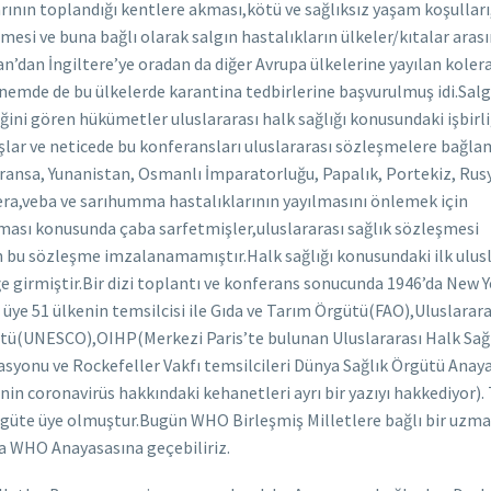
larının toplandığı kentlere akması,kötü ve sağlıksız yaşam koşullar
şmesi ve buna bağlı olarak salgın hastalıkların ülkeler/kıtalar aras
’dan İngiltere’ye oradan da diğer Avrupa ülkelerine yayılan koler
nemde de bu ülkelerde karantina tedbirlerine başvurulmuş idi.Salg
iğini gören hükümetler uluslararası halk sağlığı konusundaki işbirli
lar ve neticede bu konferansları uluslararası sözleşmelere bağl
Fransa, Yunanistan, Osmanlı İmparatorluğu, Papalık, Portekiz, Rus
lera,veba ve sarıhumma hastalıklarının yayılmasını önlemek için
ması konusunda çaba sarfetmişler,uluslararası sağlık sözleşmesi
 bu sözleşme imzalanamamıştır.Halk sağlığı konusundaki ilk ulusl
e girmiştir.Bir dizi toplantı ve konferans sonucunda 1946’da New Y
üye 51 ülkenin temsilcisi ile Gıda ve Tarım Örgütü(FAO),Uluslarara
tü(UNESCO),OIHP(Merkezi Paris’te bulunan Uluslararası Halk Sağl
asyonu ve Rockefeller Vakfı temsilcileri Dünya Sağlık Örgütü Anay
inin coronavirüs hakkındaki kehanetleri ayrı bir yazıyı hakkediyor).
güte üye olmuştur.Bugün WHO Birleşmiş Milletlere bağlı bir uzma
ra WHO Anayasasına geçebiliriz.