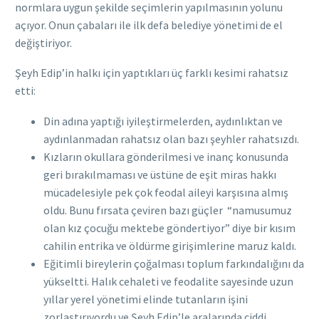
normlara uygun şekilde seçimlerin yapılmasının yolunu
açıyor. Onun çabaları ile ilk defa belediye yönetimi de el
değiştiriyor.
Şeyh Edip’in halkı için yaptıkları üç farklı kesimi rahatsız
etti:
Din adına yaptığı iyileştirmelerden, aydınlıktan ve
aydınlanmadan rahatsız olan bazı şeyhler rahatsızdı.
Kızların okullara gönderilmesi ve inanç konusunda
geri bırakılmaması ve üstüne de eşit miras hakkı
mücadelesiyle pek çok feodal aileyi karşısına almış
oldu. Bunu fırsata çeviren bazı güçler “namusumuz
olan kız çocuğu mektebe göndertiyor” diye bir kısım
cahilin entrika ve öldürme girişimlerine maruz kaldı.
Eğitimli bireylerin çoğalması toplum farkındalığını da
yükseltti. Halık cehaleti ve feodalite sayesinde uzun
yıllar yerel yönetimi elinde tutanların işini
zorlaştırıyordu ve Şeyh Edip’le aralarında ciddi