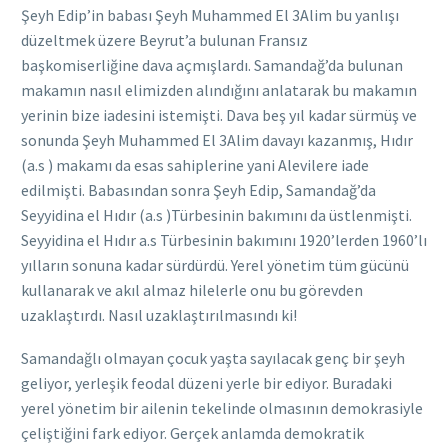
Şeyh Edip’in babası Şeyh Muhammed El 3Alim bu yanlışı
düzeltmek üzere Beyrut’a bulunan Fransız
başkomiserliğine dava açmışlardı. Samandağ’da bulunan
makamın nasıl elimizden alındığını anlatarak bu makamın
yerinin bize iadesini istemişti. Dava beş yıl kadar sürmüş ve
sonunda Şeyh Muhammed El 3Alim davayı kazanmış, Hıdır
(a.s ) makamı da esas sahiplerine yani Alevilere iade
edilmişti. Babasından sonra Şeyh Edip, Samandağ’da
Seyyidina el Hıdır (a.s )Türbesinin bakımını da üstlenmişti.
Seyyidina el Hıdır a.s Türbesinin bakımını 1920’lerden 1960’lı
yılların sonuna kadar sürdürdü. Yerel yönetim tüm gücünü
kullanarak ve akıl almaz hilelerle onu bu görevden
uzaklaştırdı. Nasıl uzaklaştırılmasındı ki!
Samandağlı olmayan çocuk yaşta sayılacak genç bir şeyh
geliyor, yerleşik feodal düzeni yerle bir ediyor. Buradaki
yerel yönetim bir ailenin tekelinde olmasının demokrasiyle
çeliştiğini fark ediyor. Gerçek anlamda demokratik