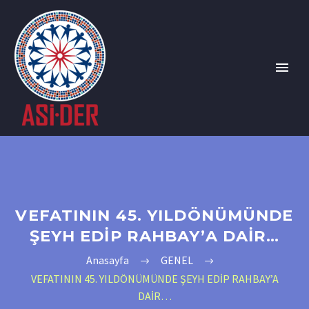
VEFATININ 45. YILDÖNÜMÜNDE
ŞEYH EDİP RAHBAY’A DAİR…
Anasayfa
GENEL
VEFATININ 45. YILDÖNÜMÜNDE ŞEYH EDİP RAHBAY’A
DAİR…