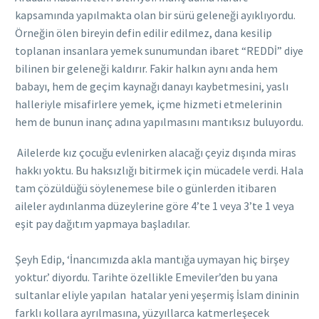
kapsamında yapılmakta olan bir sürü geleneği ayıklıyordu.
Örneğin ölen bireyin defin edilir edilmez, dana kesilip
toplanan insanlara yemek sunumundan ibaret “REDDİ” diye
bilinen bir geleneği kaldırır. Fakir halkın aynı anda hem
babayı, hem de geçim kaynağı danayı kaybetmesini, yaslı
halleriyle misafirlere yemek, içme hizmeti etmelerinin
hem de bunun inanç adına yapılmasını mantıksız buluyordu.
Ailelerde kız çocuğu evlenirken alacağı çeyiz dışında miras
hakkı yoktu. Bu haksızlığı bitirmek için mücadele verdi. Hala
tam çözüldüğü söylenemese bile o günlerden itibaren
aileler aydınlanma düzeylerine göre 4’te 1 veya 3’te 1 veya
eşit pay dağıtım yapmaya başladılar.
Şeyh Edip, ‘İnancımızda akla mantığa uymayan hiç birşey
yoktur.’ diyordu. Tarihte özellikle Emeviler’den bu yana
sultanlar eliyle yapılan hatalar yeni yeşermiş İslam dininin
farklı kollara ayrılmasına, yüzyıllarca katmerleşecek