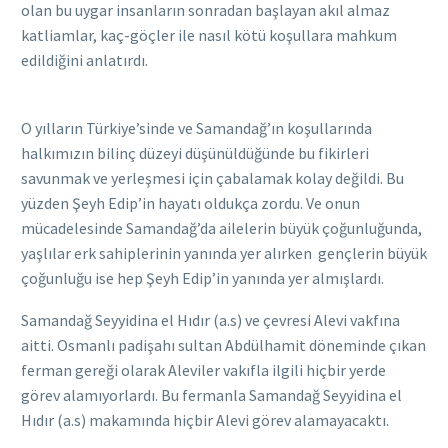
olan bu uygar insanların sonradan başlayan akıl almaz
katliamlar, kaç-göçler ile nasıl kötü koşullara mahkum
edildiğini anlatırdı.
O yılların Türkiye’sinde ve Samandağ’ın koşullarında
halkımızın bilinç düzeyi düşünüldüğünde bu fikirleri
savunmak ve yerleşmesi için çabalamak kolay değildi. Bu
yüzden Şeyh Edip’in hayatı oldukça zordu. Ve onun
mücadelesinde Samandağ’da ailelerin büyük çoğunluğunda,
yaşlılar erk sahiplerinin yanında yer alırken gençlerin büyük
çoğunluğu ise hep Şeyh Edip’in yanında yer almışlardı.
Samandağ Seyyidina el Hıdır (a.s) ve çevresi Alevi vakfına
aitti. Osmanlı padişahı sultan Abdülhamit döneminde çıkan
ferman gereği olarak Aleviler vakıfla ilgili hiçbir yerde
görev alamıyorlardı. Bu fermanla Samandağ Seyyidina el
Hıdır (a.s) makamında hiçbir Alevi görev alamayacaktı.