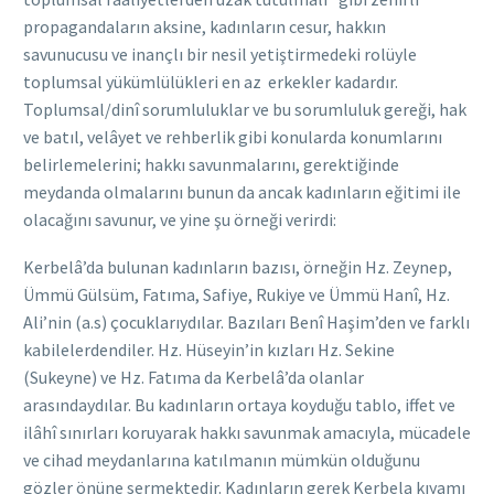
propagandaların aksine, kadınların cesur, hakkın
savunucusu ve inançlı bir nesil yetiştirmedeki rolüyle
toplumsal yükümlülükleri en az erkekler kadardır.
Toplumsal/dinî sorumluluklar ve bu sorumluluk gereği, hak
ve batıl, velâyet ve rehberlik gibi konularda konumlarını
belirlemelerini; hakkı savunmalarını, gerektiğinde
meydanda olmalarını bunun da ancak kadınların eğitimi ile
olacağını savunur, ve yine şu örneği verirdi:
Kerbelâ’da bulunan kadınların bazısı, örneğin Hz. Zeynep,
Ümmü Gülsüm, Fatıma, Safiye, Rukiye ve Ümmü Hanî, Hz.
Ali’nin (a.s) çocuklarıydılar. Bazıları Benî Haşim’den ve farklı
kabilelerdendiler. Hz. Hüseyin’in kızları Hz. Sekine
(Sukeyne) ve Hz. Fatıma da Kerbelâ’da olanlar
arasındaydılar. Bu kadınların ortaya koyduğu tablo, iffet ve
ilâhî sınırları koruyarak hakkı savunmak amacıyla, mücadele
ve cihad meydanlarına katılmanın mümkün olduğunu
gözler önüne sermektedir. Kadınların gerek Kerbela kıyamı