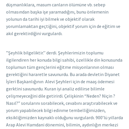
düşmanlıklara, masum canların ölümüne vb. sebep
olmasından başka işe yaramadığını, bunu önlemenin
yolunun da tarihi iyi bilmek ve objektif olarak
yorumlamaktan geçtiğini, objektif yorum için de eğitim ve
akıl gerektirdiğini vurgulardı.
”Şeyhlik bilgeliktir.’’ derdi. Şeyhlerimizin toplumu
ilgilendiren her konuda bilgi sahibi, özellikle din konusunda
toplumun tüm gençlerini eğitme misyonlarının olması
gerektiğini hararetle savunurdu. Bu arada devletin Diyanet
İşleri Başkanlığının Alevi Şeyhleri için de maaş ödemesi
gerktini savunurdu. Kuran iyi analiz edilirse bilimle
çelişmeyeceğini dile getirirdi. Çelişkinin “Neden? Niçin ?
Nasıl?” sorularını sorabilecek, cevabını araştırabilecek ve
yorum yapabilecek bilgi edinme tembelliğimizden,
eksikliğimizden kaynaklı olduğunu vurgulardı. 900’lü yıllarda
Arap Alevi Hamdani dönemini, bilimin, aydınlığın merkezi