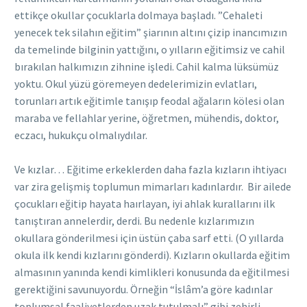
ettikçe okullar çocuklarla dolmaya başladı. ”Cehaleti
yenecek tek silahın eğitim” şiarının altını çizip inancımızın
da temelinde bilginin yattığını, o yılların eğitimsiz ve cahil
bırakılan halkımızın zihnine işledi. Cahil kalma lüksümüz
yoktu. Okul yüzü göremeyen dedelerimizin evlatları,
torunları artık eğitimle tanışıp feodal ağaların kölesi olan
maraba ve fellahlar yerine, öğretmen, mühendis, doktor,
eczacı, hukukçu olmalıydılar.
Ve kızlar… Eğitime erkeklerden daha fazla kızların ihtiyacı
var zira gelişmiş toplumun mimarları kadınlardır. Bir ailede
çocukları eğitip hayata haırlayan, iyi ahlak kurallarını ilk
tanıştıran annelerdir, derdi. Bu nedenle kızlarımızın
okullara gönderilmesi için üstün çaba sarf etti. (O yıllarda
okula ilk kendi kızlarını gönderdi). Kızların okullarda eğitim
almasının yanında kendi kimlikleri konusunda da eğitilmesi
gerektiğini savunuyordu. Örneğin “İslâm’a göre kadınlar
toplumsal faaliyetlerden uzak tutulmalı” gibi zehirli