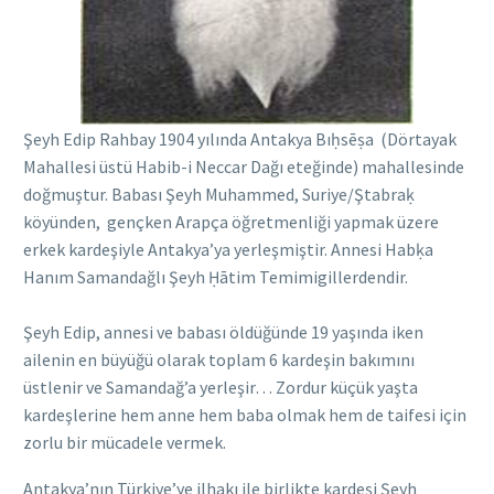
Şeyh Edip Rahbay 1904 yılında Antakya Bıḥsēṣa (Dörtayak
Mahallesi üstü Habib-i Neccar Dağı eteğinde) mahallesinde
doğmuştur. Babası Şeyh Muhammed, Suriye/Ştabraḳ
köyünden, gençken Arapça öğretmenliği yapmak üzere
erkek kardeşiyle Antakya’ya yerleşmiştir. Annesi Habḳa
Hanım Samandağlı Şeyh Ḥātim Temimigillerdendir.
Şeyh Edip, annesi ve babası öldüğünde 19 yaşında iken
ailenin en büyüğü olarak toplam 6 kardeşin bakımını
üstlenir ve Samandağ’a yerleşir… Zordur küçük yaşta
kardeşlerine hem anne hem baba olmak hem de taifesi için
zorlu bir mücadele vermek.
Antakya’nın Türkiye’ye ilhakı ile birlikte kardeşi Şeyh