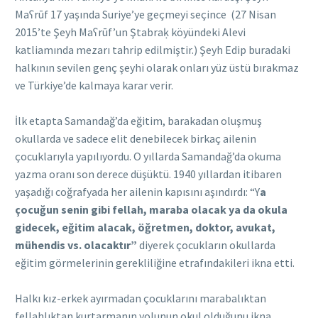
Maʕrūf 17 yaşında Suriye’ye geçmeyi seçince (27 Nisan
2015’te Şeyh Maʕrūf’un Ştabraḳ köyündeki Alevi
katliamında mezarı tahrip edilmiştir.) Şeyh Edip buradaki
halkının sevilen genç şeyhi olarak onları yüz üstü bırakmaz
ve Türkiye’de kalmaya karar verir.
İlk etapta Samandağ’da eğitim, barakadan oluşmuş
okullarda ve sadece elit denebilecek birkaç ailenin
çocuklarıyla yapılıyordu. O yıllarda Samandağ’da okuma
yazma oranı son derece düşüktü. 1940 yıllardan itibaren
yaşadığı coğrafyada her ailenin kapısını aşındırdı: “Y
a
çocuğun senin gibi fellah, maraba olacak ya da okula
gidecek, eğitim alacak, öğretmen, doktor, avukat,
mühendis vs. olacaktır”
diyerek çocukların​ okullarda
eğitim görmelerinin gerekliliğine etrafındakileri ikna etti.
Halkı kız-erkek ayırmadan çocuklarını marabalıktan
fellahlıktan kurtarmanın yolunun okul olduğunu ikna