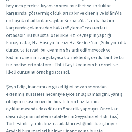
boyunca gerekse kıyam sonrası musibet ve zorluklar
karşısında göstermiş oldukları sabır ve direniş ve İslâm’da
en büyük cihadlardan sayılan Kerbala’da “zorba hâkim
karşısında çekinmeden hakkı söyleme” cesaretleri
ortadadır. Bu hususta, özellikle Hz. Zeynep’in yaptığı
konuşmalar, Hz. Hüseyin’in kızı Hz. Sekine ‘nin (Sukeyne) dik
duruşu ve feryadı bu kıyamın göz ardı edilmeyecek ve
kadının önemini vurgulayacak örneklerdir, derdi. Tarihte bu
tür hadiseleri anlatarak Ehl-i Beyt kadınının bu örnek ve
ilkeli duruşunu örnek gösterirdi.
Şeyh Edip, inancımızın güzelliğini bozan sonradan
eklenmiş hurafeler nedeniyle iyice anlaşılamadığını, yanlış
olduğunu savunduğu bu hurafelerin bazılarının
ayıklanmasında da o dönem önderlik yapmıştı. Önce kan
davalı düşman aileleri/sülalelerini Seyyidina el Hıdır (a.s)
Türbesinde yemin bozma adakları eşliğinde barıştırıyor.
Aradaki husumetleri bitiriyor. İnanç adına hurafe