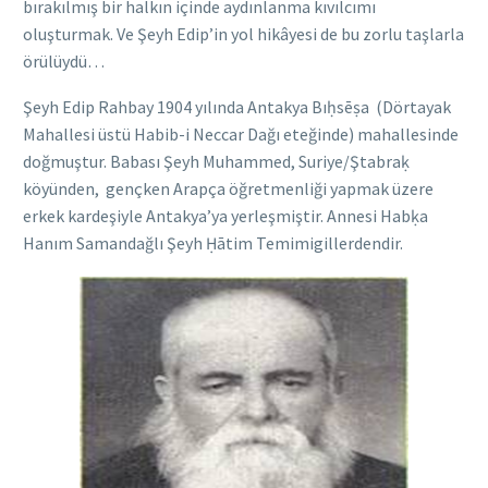
bırakılmış bir halkın içinde aydınlanma kıvılcımı
oluşturmak. Ve Şeyh Edip’in yol hikâyesi de bu zorlu taşlarla
örülüydü…
Şeyh Edip Rahbay 1904 yılında Antakya Bıḥsēṣa (Dörtayak
Mahallesi üstü Habib-i Neccar Dağı eteğinde) mahallesinde
doğmuştur. Babası Şeyh Muhammed, Suriye/Ştabraḳ
köyünden, gençken Arapça öğretmenliği yapmak üzere
erkek kardeşiyle Antakya’ya yerleşmiştir. Annesi Habḳa
Hanım Samandağlı Şeyh Ḥātim Temimigillerdendir.