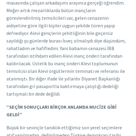
masasında çalışan arkadaşımı arayınca gerçeği öğrendim.
Meğer artık mezarlıklarda bütün inançların
görevlendirilmiş temsilcileri var, gelen cenazenin
aidiyetine göre ilgili kişiler uygun şekilde tören yapıp
defnediyor. Alevi gençlerin şehitliğinin bile geçersiz
sayıldığı şu günlerde burası İsveç olmalıydı diye düşündüm,
rahatladım ve hafifledim. Yani babamın cenazesi İBB
tarafından istihdam edilen Alevi inanç önderi tarafından
kaldırılacak. Üstelik bu inanç önderi Alevi toplumunun
temsilcisi olan Alevi örgütlerinin teminatı ve referansı ile
atanmıştı. Bir diğer ifade ile yıllardır Diyanet Başkanlığı
tarafından gri pasaportla kaktırmaya çalıştığı dedeliği
tartışmalı bir dede değildi.
“SEÇİM SONUÇLARI BİRÇOK ANLAMDA MUCİZE GİBİ
GELDİ”
Büyük bir sevinçle tanıklık ettiğimiz son yerel seçimlere
atıf yapılmadan, değinilmeden Türkiye demokrasi tarihi