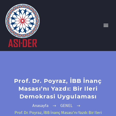
Prof. Dr. Poyraz, İBB İnanç
Masası’nı Yazdı: Bir Ileri
Demokrasi Uygulaması
Anasayfa
GENEL
Prof. Dr. Poyraz, İBB İnanç Masası’nı Yazdı: Bir Ileri