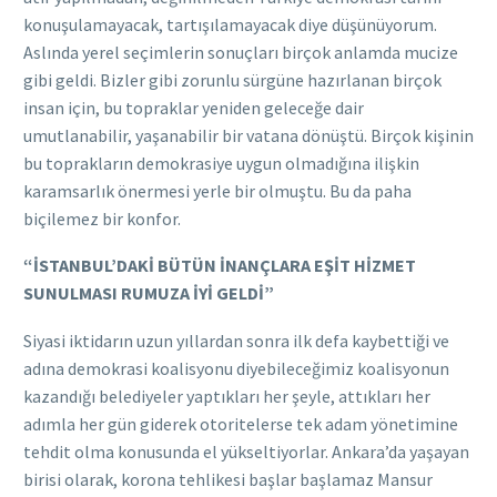
konuşulamayacak, tartışılamayacak diye düşünüyorum.
Aslında yerel seçimlerin sonuçları birçok anlamda mucize
gibi geldi. Bizler gibi zorunlu sürgüne hazırlanan birçok
insan için, bu topraklar yeniden geleceğe dair
umutlanabilir, yaşanabilir bir vatana dönüştü. Birçok kişinin
bu toprakların demokrasiye uygun olmadığına ilişkin
karamsarlık önermesi yerle bir olmuştu. Bu da paha
biçilemez bir konfor.
“İSTANBUL’DAKİ BÜTÜN İNANÇLARA EŞİT HİZMET
SUNULMASI RUMUZA İYİ GELDİ”
Siyasi iktidarın uzun yıllardan sonra ilk defa kaybettiği ve
adına demokrasi koalisyonu diyebileceğimiz koalisyonun
kazandığı belediyeler yaptıkları her şeyle, attıkları her
adımla her gün giderek otoritelerse tek adam yönetimine
tehdit olma konusunda el yükseltiyorlar. Ankara’da yaşayan
birisi olarak, korona tehlikesi başlar başlamaz Mansur