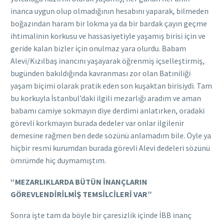
inanca uygun olup olmadığının hesabını yaparak, bilmeden
boğazından haram bir lokma ya da bir bardak çayın geçme
ihtimalinin korkusu ve hassasiyetiyle yaşamış birisi için ve
geride kalan bizler için onulmaz yara olurdu. Babam
Alevi/Kızılbaş inancını yaşayarak öğrenmiş içselleştirmiş,
bugünden bakıldığında kavranması zor olan Batıniliği
yaşam biçimi olarak pratik eden son kuşaktan birisiydi. Tam
bu korkuyla İstanbul’daki ilgili mezarlığı aradım ve aman
babamı camiye sokmayın diye derdimi anlatırken, oradaki
görevli korkmayın burada dedeler var onlar ilgilenir
demesine rağmen ben dede sözünü anlamadım bile. Öyle ya
hiçbir resmi kurumdan burada görevli Alevi dedeleri sözünü
ömrümde hiç duymamıştım.
“MEZARLIKLARDA BÜTÜN İNANÇLARIN
GÖREVLENDİRİLMİŞ TEMSİLCİLERİ VAR”
Sonra işte tam da böyle bir çaresizlik içinde İBB inanç