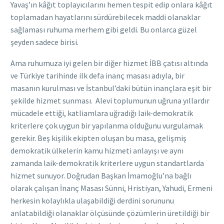
Yavaş’ın kâğıt toplayıcılarını hemen tespit edip onlara kâğıt
toplamadan hayatlarını sürdürebilecek maddi olanaklar
sağlaması ruhuma merhem gibi geldi. Bu onlarca güzel
şeyden sadece birisi.
Ama ruhumuza iyi gelen bir diğer hizmet İBB çatısı altında
ve Türkiye tarihinde ilk defa inanç masası adıyla, bir
masanın kurulması ve İstanbul’daki bütün inançlara eşit bir
şekilde hizmet sunması. Alevi toplumunun uğruna yıllardır
mücadele ettiği, katliamlara uğradığı laik-demokratik
kriterlere çok uygun bir yapılanma olduğunu vurgulamak
gerekir. Beş kişilik ekipten oluşan bu masa, gelişmiş
demokratik ülkelerin kamu hizmeti anlayışı ve aynı
zamanda laik-demokratik kriterlere uygun standartlarda
hizmet sunuyor. Doğrudan Başkan İmamoğlu’na bağlı
olarak çalışan İnanç Masası Sünni, Hristiyan, Yahudi, Ermeni
herkesin kolaylıkla ulaşabildiği derdini sorununu
anlatabildiği olanaklar ölçüsünde çözümlerin üretildiği bir