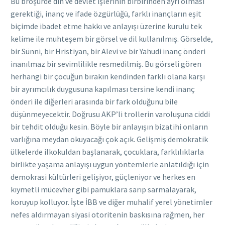
Bu broşürde din ve devlet işlerinin birbirinden ayrı olması
gerektiği, inanç ve ifade özgürlüğü, farklı inançların eşit
biçimde ibadet etme hakkı ve anlayışı üzerine kurulu tek
kelime ile muhteşem bir görsel ve dil kullanılmış. Görselde,
bir Sünni, bir Hristiyan, bir Alevi ve bir Yahudi inanç önderi
inanılmaz bir sevimlilikle resmedilmiş. Bu görseli gören
herhangi bir çocuğun bırakın kendinden farklı olana karşı
bir ayrımcılık duygusuna kapılması tersine kendi inanç
önderi ile diğerleri arasında bir fark olduğunu bile
düşünmeyecektir. Doğrusu AKP’li trollerin varoluşuna ciddi
bir tehdit olduğu kesin. Böyle bir anlayışın bizatihi onların
varlığına meydan okuyacağı çok açık. Gelişmiş demokratik
ülkelerde ilkokuldan başlanarak, çocuklara, farklılıklarla
birlikte yaşama anlayışı uygun yöntemlerle anlatıldığı için
demokrasi kültürleri gelişiyor, güçleniyor ve herkes en
kıymetli mücevher gibi pamuklara sarıp sarmalayarak,
koruyup kolluyor. İşte İBB ve diğer muhalif yerel yönetimler
nefes aldırmayan siyasi otoritenin baskısına rağmen, her