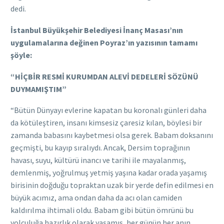
dedi.
İstanbul Büyükşehir Belediyesi İnanç Masası’nın
uygulamalarına değinen Poyraz’ın yazısının tamamı
şöyle:
“HİÇBİR RESMİ KURUMDAN ALEVİ DEDELERİ SÖZÜNÜ
DUYMAMIŞTIM”
“Bütün Dünyayı evlerine kapatan bu koronalı günleri daha
da kötüleştiren, insanı kimsesiz çaresiz kılan, böylesi bir
zamanda babasını kaybetmesi olsa gerek. Babam doksanını
geçmişti, bu kayıp sıralıydı. Ancak, Dersim toprağının
havası, suyu, kültürü inancı ve tarihi ile mayalanmış,
demlenmiş, yoğrulmuş yetmiş yaşına kadar orada yaşamış
birisinin doğduğu topraktan uzak bir yerde defin edilmesi en
büyük acımız, ama ondan daha da acı olan camiden
kaldırılma ihtimali oldu. Babam gibi bütün ömrünü bu
yolculuğa hazırlık olarak yaşamış, her günün her anın