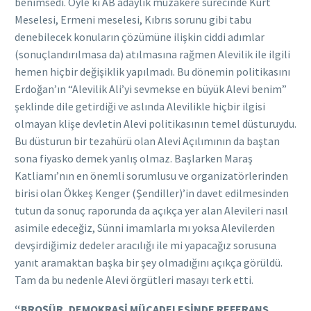
benimsedi. Öyle ki AB adaylık müzakere sürecinde Kürt
Meselesi, Ermeni meselesi, Kıbrıs sorunu gibi tabu
denebilecek konuların çözümüne ilişkin ciddi adımlar
(sonuçlandırılmasa da) atılmasına rağmen Alevilik ile ilgili
hemen hiçbir değişiklik yapılmadı. Bu dönemin politikasını
Erdoğan’ın “Alevilik Ali’yi sevmekse en büyük Alevi benim”
şeklinde dile getirdiği ve aslında Alevilikle hiçbir ilgisi
olmayan klişe devletin Alevi politikasının temel düsturuydu.
Bu düsturun bir tezahürü olan Alevi Açılımının da baştan
sona fiyasko demek yanlış olmaz. Başlarken Maraş
Katliamı’nın en önemli sorumlusu ve organizatörlerinden
birisi olan Ökkeş Kenger (Şendiller)’in davet edilmesinden
tutun da sonuç raporunda da açıkça yer alan Alevileri nasıl
asimile edeceğiz, Sünni imamlarla mı yoksa Alevilerden
devşirdiğimiz dedeler aracılığı ile mi yapacağız sorusuna
yanıt aramaktan başka bir şey olmadığını açıkça görüldü.
Tam da bu nedenle Alevi örgütleri masayı terk etti.
“BROŞÜR, DEMOKRASİ MÜCADELESİNDE REFERANS