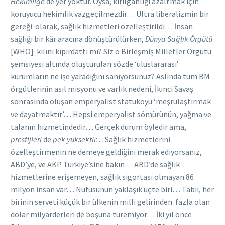
Hekimliğe
de yer yoktur. Oysa, kırılganlığı azaltmak için
koruyucu hekimlik vazgeçilmezdir… Ultra liberalizmin bir
gereği olarak, sağlık hizmetleri özelleştirildi… İnsan
sağlığı bir kâr aracına dönüştürülürken,
Dünya Sağlık Örgütü
[WHO] kılını kıpırdattı mı? Siz o Birleşmiş Milletler Örgütü
şemsiyesi altında oluşturulan sözde ‘uluslararası’
kurumların ne işe yaradığını sanıyorsunuz? Aslında tüm BM
örgütlerinin asıl misyonu ve varlık nedeni, İkinci Savaş
sonrasında oluşan emperyalist statükoyu ‘meşrulaştırmak
ve dayatmaktır’… Hepsi emperyalist sömürünün, yağma ve
talanın hizmetindedir… Gerçek durum öyledir ama,
prestijleri
de
pek yüksektir…
Sağlık hizmetlerini
özelleştirmenin ne demeye geldiğini merak ediyorsanız,
ABD’ye, ve AKP Türkiye’sine bakın… ABD’de sağlık
hizmetlerine erişemeyen, sağlık sigortası olmayan 86
milyon insan var… Nüfusunun yaklaşık üçte biri… Tabii, her
birinin serveti küçük bir ülkenin milli gelirinden fazla olan
dolar milyarderleri de boşuna türemiyor… İki yıl önce