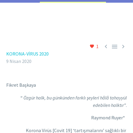



1
KORONA-VİRUS 2020
9 Nisan 2020
Fikret Başkaya
“
Özgür halk, bu günkünden farklı şeyleri hâlâ tahayyül
edebilen halktır”
.
Raymond Ruyer*
Korona Virüs [Covit 19] ‘tartışmalarını’ sağlıklı bir