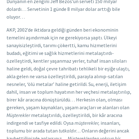
Dünyanın en zengini Jeff Bezos’un serveti 150 milyar
dolardı… Servetinin 1 günde 8 milyar dolar arttığı bile
oluyor…
AKP, 2002’de iktidara geldiği günden beri ekonominin
temelini aşındırmak için ne gerekiyorsa yaptı. Ülkeyi
sanayisizleştirdi, tarımı çökertti, kamu hizmetlerini
budadı, eğitimi ve sağlık hizmetlerini metalaştırdı-
özelleştirdi, kentler yaşanmaz yerler, tuhaf insan siloları
haline geldi, doğal çevre tahribatı tehlikeli bir eşiğe ulaştı,
akla gelen ne varsa özelleştirildi, parayla alınıp-satılan
nesneler, ‘ölü metalar’ haline getirildi. Su, enerji, iletişim
dahil, insan ve toplum hayatının her veçhesi metalaştırılıp,
birer kâr aracına dönüştürüldü… Herkesin olan, olması
gereken, yaşam kaynakları, yaşam araçları ve alanları olan
Müşterekler
metalaştırıldı, özelleştirildi, bir kâr aracına
indirgendi ve tasfiye edildi. Oysa
müşterekler,
insanları,
toplumu bir arada tutan
tutkaldır…
Onların değerini ancak
kaybettiğinizde anlarsınız…
Müştereklerden yoksun bir