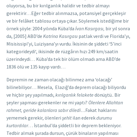
oluyorsa, bu bir kırılganlık halidir ve tedbir almayı
gerektirir…Eğer tedbir alınmazsa, potansiyel gerçekleşir
ve bir felâket tablosu ortaya çıkar. Söylemek istediğime bir
örnek şöyle: 2004 yılında Küba’da
İvan Kasırgası,
bir yıl sonra
da, [2005] ABD’de
Katrina Kasırgası
patlak verdi ve Florida’yı,
Misisissipi’yi, Luiziyana’yı vurdu. İkisinin de şiddeti ‘5’inci
kategorideydi‘, ikisinde de rüzgârın hızı 249 km/saatin
üzerindeydi… Küba’da tek bir ölüm olmadı ama ABD’de
1836 ölü ve 135 kayıp vardı…
Depremin ne zaman olacağı bilinmez ama ‘olacağı’
bilinebiliyor… Mesela, Elazığ’da deprem olacağı biliyordu
ve hiçbir şey yapılmadı,
kırılganlık felakete
dönüştü.. Bir
şeyler yapması gerekenler ne mi yaptı?
Ölenlere Allahtan
rahmet, geride kalanlara sabır diledi…
Fakat haklarını
yememek gerekir, ölenleri
şehit
ilan ederek
durumu
kurtardılar
… İstanbul’da şiddetli bir deprem bekleniyor.
Tedbir almak şurada dursun, çürük binaların yapılması