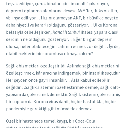
teşvik ediliyor, çürük binalar için ‘imar affı’ çıkarılıyor,
deprem toplanma alanlarına devasa AVM’ler, lüks oteller,
vb. inşa ediliyor… Hızını alamayan AKP, bir büyük cinayete
daha niyetli ve kararlı olduğunu gösteriyor… Ülke Korona
belasıyla cebelleşirken,
Kanal İstanbul
ihalesi yaparak, asıl
derdinin ne olduğunu gösteriyor… Eğer bir gün deprem
olursa, neler olabileceğini tahmin etmek zor değil… İyi de,
olabileceklerin bir sorumlusu olmayacak mı?
Sağlık hizmetleri özelleştirildi. Aslında sağlık hizmetlerini
özelleştirmek, kâr aracına indirgemek, bir insanlık suçudur.
Her şeyden önce gayri insanîdir… Asla kabul edilebilir
değildir…Sağlık sistemini özelleştirmek demek, sağlık alt-
yapısını da çökertmek demektir. Sağlık sistemi çökertilmiş
bir toplum da Korona virüs dahil, hiçbir hastalıkla, hiçbir
pandemiyle gerektiği gibi mücadele edemez…
Özel bir hastanede temel kaygı, bir Coca-Cola
şirketindekinden farklı değildir. Biri kâr etmek için