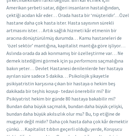
Amerikan şerbeti satar, diğeri insanların hastalığından,
çektiği acıdan kâr eder… Orada hasta bir ‘müşteridir’…Özel
hastane daha çok hasta ister. Hasta sayısının sürekli
artmasını ister… Artık sağlık hizmeti kâr etmenin bir
aracına dönüştürülmüş durumda… Kamu hastaneleri de
‘özel sektör’ mantığına, kapitalist mantığa göre işliyor…
Aslında orada da adı konmamış bir özelleştirme var… Ne
demek istediğimi görmek için şu
performans
saçmalığına
bakın yeter… Devlet Hastanesi denilenlerde her hastaya
ayrılan süre sadece 5 dakika… Psikolojik şikayetle
psikiyatristin karşısına çıkan bir hastaya o hekim beş
dakikada bir teşhis koyup- tedavi önerebilir mi? Bir
Psikiyatrist hekim bir günde 80 hastaya bakabilir mi?
Bundan daha büyük saçmalık, bundan daha büyük çelişki,
bundan daha büyük akılsızlık olur mu? Bu, tıp etiğine de
mugayir değil midir? Daha çok hasta daha çok kâr demektir
çünkü… Kapitalist tıbbın geçerli olduğu yerde,
Koruyucu