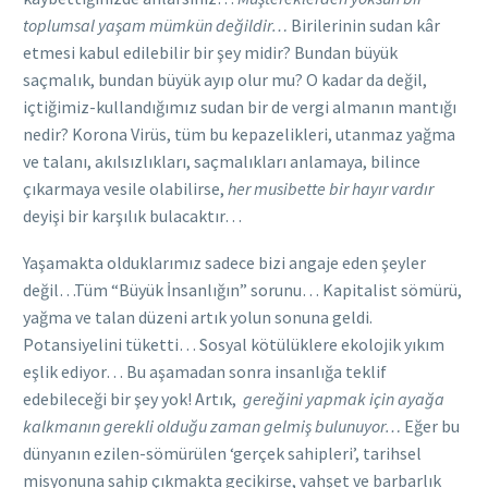
toplumsal yaşam mümkün değildir…
Birilerinin sudan kâr
etmesi kabul edilebilir bir şey midir? Bundan büyük
saçmalık, bundan büyük ayıp olur mu? O kadar da değil,
içtiğimiz-kullandığımız sudan bir de vergi almanın mantığı
nedir? Korona Virüs, tüm bu kepazelikleri, utanmaz yağma
ve talanı, akılsızlıkları, saçmalıkları anlamaya, bilince
çıkarmaya vesile olabilirse,
her musibette bir hayır vardır
deyişi bir karşılık bulacaktır…
Yaşamakta olduklarımız sadece bizi angaje eden şeyler
değil…Tüm “Büyük İnsanlığın” sorunu… Kapitalist sömürü,
yağma ve talan düzeni artık yolun sonuna geldi.
Potansiyelini tüketti… Sosyal kötülüklere ekolojik yıkım
eşlik ediyor… Bu aşamadan sonra insanlığa teklif
edebileceği bir şey yok! Artık,
gereğini yapmak için ayağa
kalkmanın gerekli olduğu zaman gelmiş bulunuyor…
Eğer bu
dünyanın ezilen-sömürülen ‘gerçek sahipleri’, tarihsel
misyonuna sahip çıkmakta gecikirse, vahşet ve barbarlık