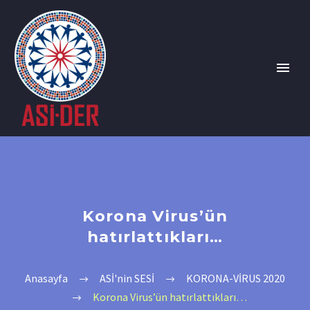
Korona Virus’ün
hatırlattıkları…
Anasayfa
ASİ'nin SESİ
KORONA-VİRUS 2020
Korona Virus’ün hatırlattıkları…