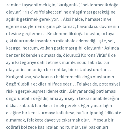
zemine taşıyabilmek için, ‘kırılganlık’, ‘beklenmedik doğal
olaylar’, ‘risk’ ve ‘felaketten’ ne anlaşılması gerektiğine
açıklık getirmek gerekiyor… Aksi halde, hamasetin ve
egemen söylemen dışına çıkılamaz, havanda su dövmenin
ötesine geçilemez…Beklenmedik doğal olaylar, ortaya
çıktıkları anda insanların müdahale edemediği, işte, sel,
kasırga, hortum, volkan patlaması gibi olaylardır. Aslında
benzer kökenden olmasa da, öldürücü Korona Virüs’ ü de
aynı kategoriye dahil etmek mümkündür. Tabii bu tür
olaylar insanlar için bir tehlike, bir risk oluştururlar…
Kırılganlıksa, söz konusu beklenmedik doğa olaylarının
öngörülebilir etkilerini ifade eder… Felaket de, potansiyel
riskin gerçekleşmesi demektir…Bir yanar dağ patlaması
öngörülebilir değildir, ama aynı şeyin tekrarlanabileceğini
dikkate alarak hareket etmek gerekir. Eğer yanardağın
eteğine bir kent kurmaya kalkılırsa, bu ‘kırılganlığı’ dikkate
almamak, felakete davetiye çıkarmak olur…Mesela bir
coğrafi bölgede kasırgalar, hortumlar, sel baskınları