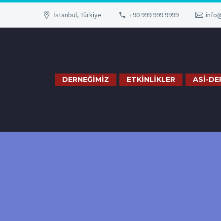
İstanbul, Türkiye
+90 999 999 9999
info
DERNEĞİMİZ
ETKİNLİKLER
ASİ-DE