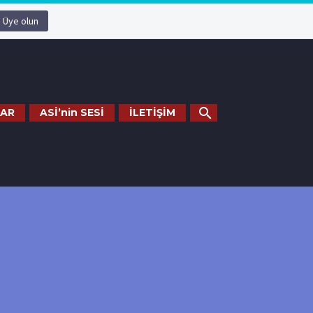
Üye olun
AR
ASİ’nin SESİ
İLETİŞİM