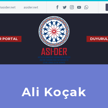
@asider.net
asider.net
R PORTAL
DUYURUL
Ali Koçak