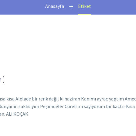
Anasayfa
Etiket
r)
sa kısa Alelade bir renk değil ki haziran Kanımı ayraç yaptım Ame
ünyanın saklısıyım Peşimdeler Cüretimi sayıyorum bir kaçtır Kısa kı
lan. ALİ KOÇAK