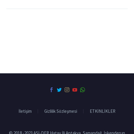
İletişim
Gizlilik Sözleşmesi
ETKİNLİKLER
© 2018 -2023 ASİ-DER Hatay İli Antakya, Samandağ, İskenderun